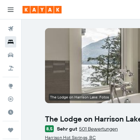
Flüge
Hotels
Mietwagen
Pauschalreisen
Explore
The Lodge on Harrison Lake: Fotos
Flugstatus
Die beste Zeit zum Reisen
The Lodge on Harrison Lak
Sehr gut
501 Bewertungen
8,5
Trips
Bewertungskategorie 0
Harrison Hot Springs, BC