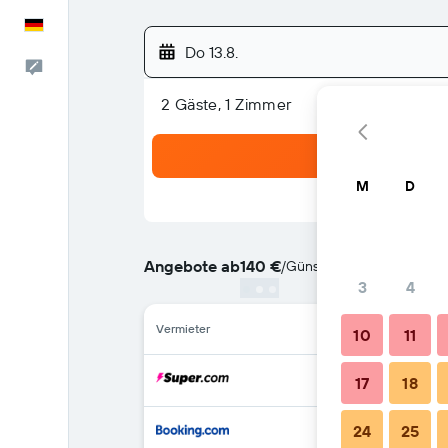
Deutsch
Do 13.8.
Feedback
2 Gäste, 1 Zimmer
M
D
Angebote ab
140 €
/
Günstigste Option: Preis 
3
4
Vermieter
10
11
17
18
24
25