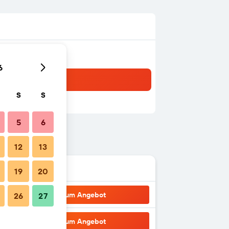
6
S
S
5
6
12
13
19
20
Zum Angebot
26
27
Zum Angebot