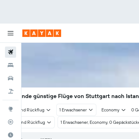
Flüge
Hotels
Mietwagen
Pauschalreisen
73€
Finde günstige Flüge von Stuttgart nach Ista
Explore
Hin- und Rückflug
1 Erwachsener
Economy
0 G
Flugstatus
Hin- und Rückflug
1 Erwachsener, Economy, 0 Gepäckstück
Die beste Zeit zum Reisen