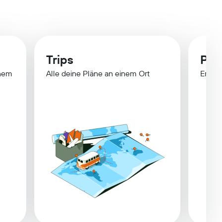
Trips
Pre
inem
Alle deine Pläne an einem Ort
Erfahr