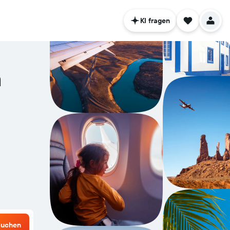
KI fragen
n
uchen