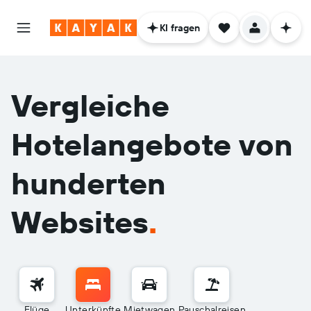
KI fragen
Vergleiche
Hotelangebote von
hunderten
Websites
.
Flüge
Unterkünfte
Mietwagen
Pauschalreisen