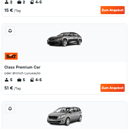
2
2
4-5
15 €
Zum Angebot
/Tag
Class Premium Car
oder ähnlich Luxusauto
5
5
4-5
51 €
Zum Angebot
/Tag