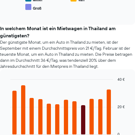
an.
Preis
Groß
Das
End
beliebter
of
Diagramm
Mietwagenklassen
interactive
hat
an.
chart
1
In welchem Monat ist ein Mietwagen in Thailand am
Y-
günstigsten?
Achse,
Der günstigste Monat, um ein Auto in Thailand zu mieten, ist der
die
September mit einem Durchschnittspreis von 21 €/Tag. Februar ist der
den
teuerste Monat, um ein Auto in Thailand zu mieten. Die Preise betragen
günstigsten
dann im Durchschnitt 36 €/Tag, was tendenziell 20% über dem
Mietwagenpreis
Jahresdurchschnitt für den Mietpreis in Thailand liegt.
für
die
angegebenen
40 €
Anbieter
Bar
Chart
anzeigt.
graphic.
chart
with
12
bars.
20 €
Das
folgende
Diagramm
zeigt
0