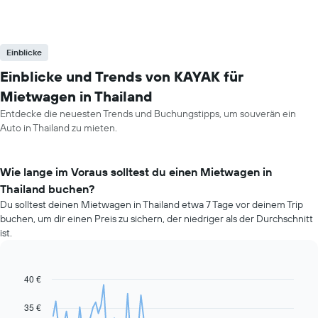
Einblicke
Einblicke und Trends von KAYAK für
Mietwagen in Thailand
Entdecke die neuesten Trends und Buchungstipps, um souverän ein
Auto in Thailand zu mieten.
Wie lange im Voraus solltest du einen Mietwagen in
Thailand buchen?
Du solltest deinen Mietwagen in Thailand etwa 7 Tage vor deinem Trip
buchen, um dir einen Preis zu sichern, der niedriger als der Durchschnitt
ist.
40 €
Line
Chart
graphic.
chart
with
35 €
91