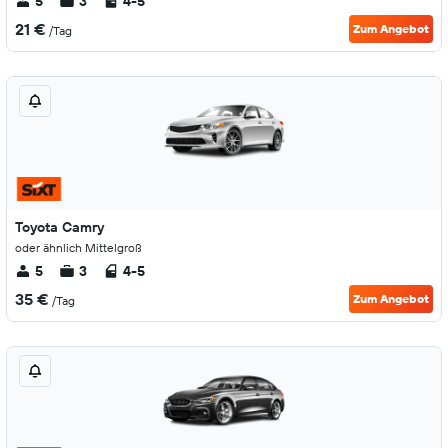
5
3
4-5
21 €
Zum Angebot
/Tag
Toyota Camry
oder ähnlich Mittelgroß
5
3
4-5
35 €
Zum Angebot
/Tag