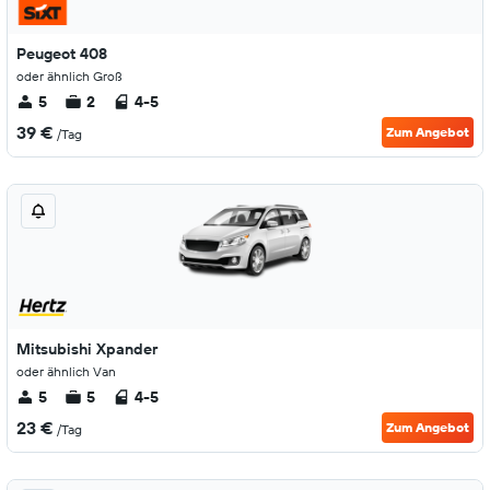
Peugeot 408
oder ähnlich Groß
5
2
4-5
39 €
Zum Angebot
/Tag
Mitsubishi Xpander
oder ähnlich Van
5
5
4-5
23 €
Zum Angebot
/Tag