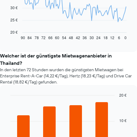
data
30 €
points.
Das
25 €
folgende
Diagramm
20 €
zeigt,
90
84
78
72
66
60
54
48
42
36
30
24
18
12
6
0
End
of
wie
interactive
sich
chart
der
Welcher ist der günstigste Mietwagenanbieter in
Preis
Thailand?
eines
In den letzten 72 Stunden wurden die günstigsten Mietwagen bei
Mietwagens
Enterprise Rent-A-Car (14,22 €/Tag), Hertz (18,23 €/Tag) und Drive Car
entwickelt,
Rental (18,82 €/Tag) gefunden.
wenn
das
Buchungsdatum
20 €
näher
Bar
Chart
rückt.
graphic.
chart
with
Das
4
Diagramm
10 €
bars.
hat
1
Das
X-