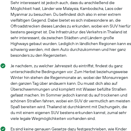
Sehr interessant ist jedoch auch, dass du anschließend die
Möglichkeit hast, Länder wie Malaysia, Kambodscha, Laos oder
Myanmar zu besuchen. Du befindest dich also in einer extrem
vielfältigen Gegend. Dabei bietet es sich insbesondere an, die
Offroadstrecken dieses Landes zu erkunden, wobei ein SUV hierfür
bestens geeignet ist. Die Infrastruktur des Verkehrs in Thailand ist
sehr interessant, da zwischen Städten und Ländern große
Highways gebaut wurden. Lediglich in ländlichen Regionen kann es
schwierig werden, mit dem Auto durchzukommen und hier ganz
besonders zu den Regenzeiten.
Je nachdem, zu welcher Jahreszeit du eintriffst, findest du ganz
unterschiedliche Bedingungen vor. Zum Herbst beziehungsweise
Winter hin stehen die Regenmonate an, wobei der Monsunregen
den ganzen Tag über andauern kann. Du musst dich also auf
Überschwemmungen und komplett mit Wasser befüllte Straßen
gefasst machen. Im Sommer jedoch kannst du auf trockenen und
schönen Straßen fahren, wobei ein SUV dir vermutlich am meisten
Spaß bereiten wird. Thailand ist durchkämmt mit Dschungeln, die
du mit einem eigenen SUV bestens erkunden kannst, zumal sehr
viele legale Wegmöglichkeiten vorhanden sind.
Es sind keine genauen Gesetze dazu festgeschrieben, wie Kinder