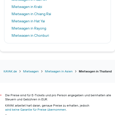
Mietwagen in Krabi
Mietwagen in Chiang Rai
Mietwagen in Hat Yai
Mietwagen in Rayong
Mietwagen in Chonburi
Mietwagen in Udon Thani
Mietwagen in Khon Kaen
Mietwagen in Surat Thani
Mietwagen in Nakhon Si Tammarat
Mietwagen in Ubon Ratchathani
KAYAK.de
Mietwagen
Mietwagen in Asien
Mietwagen in Thailand
Mietwagen in Phitsanulok
Mietwagen in Trang
Mietwagen in Nakhon Phanom
Die Preise sind für E-Tickets und pro Person angegeben und beinhalten alle
*
Steuern und Gebühren in EUR.
KAYAK arbeitet hart daran, genaue Preise zu erhalten, jedoch
wird keine Garantie für Preise übernommen
.