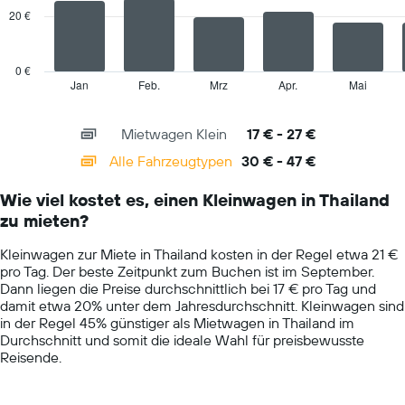
angegebenen
20 €
Anbieter
The
anzeigt.
chart
has
0 €
1
Jan
Feb.
Mrz
Apr.
Mai
End
of
X
interactive
axis
chart
Mietwagen Klein
17 € - 27 €
displaying
categories.
Alle Fahrzeugtypen
30 € - 47 €
Range:
14
Wie viel kostet es, einen Kleinwagen in Thailand
categories.
zu mieten?
The
chart
Kleinwagen zur Miete in Thailand kosten in der Regel etwa 21 €
has
pro Tag. Der beste Zeitpunkt zum Buchen ist im September.
1
Dann liegen die Preise durchschnittlich bei 17 € pro Tag und
Y
damit etwa 20% unter dem Jahresdurchschnitt. Kleinwagen sind
axis
in der Regel 45% günstiger als Mietwagen in Thailand im
displaying
Durchschnitt und somit die ideale Wahl für preisbewusste
values.
Reisende.
Range:
0
to