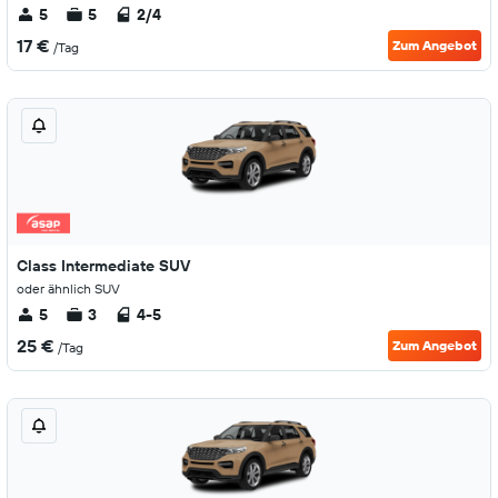
5
5
2/4
17 €
Zum Angebot
/Tag
Class Intermediate SUV
oder ähnlich SUV
5
3
4-5
25 €
Zum Angebot
/Tag