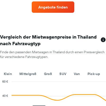
mit
Y-
den
Achse,
Angebote finden
meisten
die
Standorten.
den
Das
durchschnittlichen
Diagramm
Mietwagenpreis
zeigt
für
1
einen
X-
Vergleich der Mietwagenpreise in Thailand
Tag
Achse
anzeigt.
nach Fahrzeugtyp
mit
Mietwagenanbietern.
Finde den passenden Mietwagen in Thailand durch einen Preisvergleich
Das
für verschiedene Fahrzeugtypen.
Diagramm
hat
1
Y-
Klein
Mittelgroß
Groß
SUV
Van
Pick-up
Achse,
die
60 €
den
Combination
Chart
günstigsten
graphic.
chart
with
Mietwagenpreis
40 €
2
für
data
die
series.