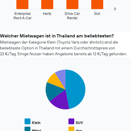
folgende
Achse,
Diagramm
0
die
zeigt
Enterprise
Hertz
Drive Car
Sixt
die
Rent-A-Car
Rental
die
End
Anzahl
of
vier
interactive
der
günstigsten
chart
Tage
Mietwagenanbieter
Welcher Mietwagen ist in Thailand am beliebtesten?
vor
der
Mietwagen der Kategorie Klein (Toyota Yaris oder ähnlich) sind die
dem
letzten
beliebteste Option in Thailand mit einem Durchschnittspreis von
Buchungsdatum
72
22 €/Tag. Einige Nutzer haben Angebote bereits ab 12 €/Tag gefunden.
anzeigt.
Stunden
Das
an.
Diagramm
Das
hat
Pie
Chart
Diagramm
1
graphic.
chart
hat
Y-
with
1
5
Achse,
X-
slices.
die
Achse
den
und
Die
durchschnittlichen
zeigt
folgende
Mietwagenpreis
die
Tabelle
anzeigt.
4
zeigt
Klein
SUV
günstigsten
den
Mietwagenanbieter
durchschnittlichen
Mittel
Van