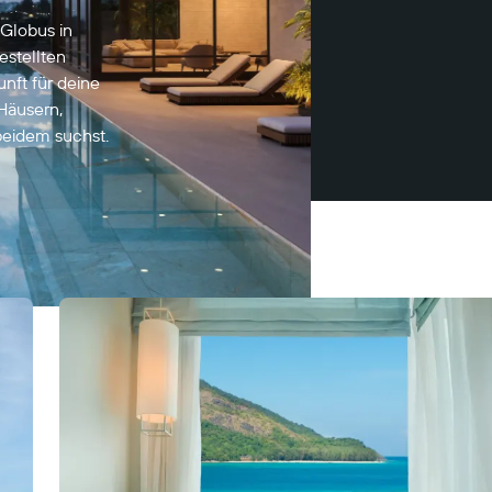
Globus in
stellten
nft für deine
 Häusern,
beidem suchst.