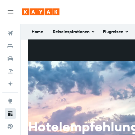
Home
Reiseinspirationen
Flugreisen
Flüge
Unterkünfte
Mietwagen
Pauschalreisen
Mit KI planen
Explore
Reisetipps
Hotelempfehlun
Direktflüge