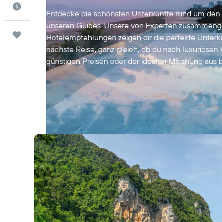
Die beste Zeit zum Reisen
Entdecke die schönsten Unterkünfte rund um den 
unseren Guides. Unsere von Experten zusammenge
Trips
Hotelempfehlungen zeigen dir die perfekte Unterku
nächste Reise, ganz gleich, ob du nach luxuriösen
günstigen Preisen oder der idealen Mischung aus 