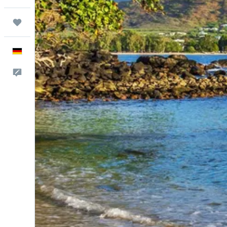
Trips
Deutsch
Feedback