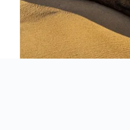
Aanari Hotel and Spa
Anelia Resort & Spa
Gold Beach Resort
Hilton Mauritius Resort & Spa
L'Oiseau de l'Océan
La Pirogue Resort & Spa