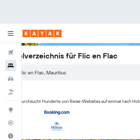
Flüge
Hotelverzeichnis für Flic en Flac
Hotels
Mietwagen
Pauschalreisen
KAYAK durchsucht Hunderte von Reise-Websites auf einmal nach Hotels
Explore
Flugstatus
Die beste Zeit zum Reisen