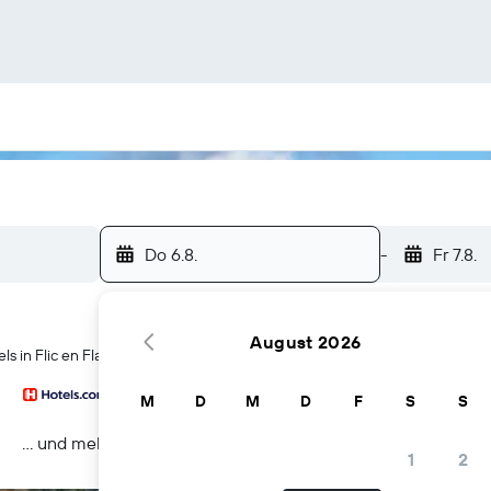
Do 6.8.
-
Fr 7.8.
August 2026
 in Flic en Flac
M
D
M
D
F
S
S
… und mehr
1
2