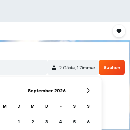
Suchen
2 Gäste, 1 Zimmer
September 2026
M
D
M
D
F
S
S
1
2
3
4
5
6