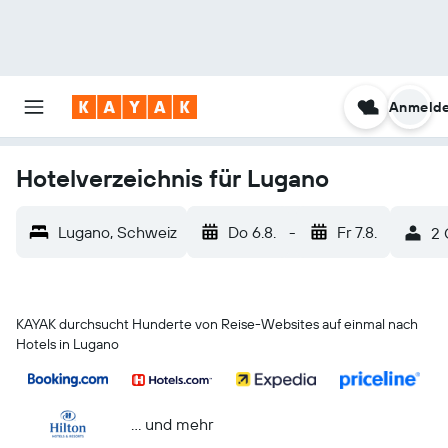
Anmeld
Hotelverzeichnis für Lugano
Lugano, Schweiz
Do 6.8.
-
Fr 7.8.
2 
KAYAK durchsucht Hunderte von Reise-Websites auf einmal nach
Hotels in Lugano
… und mehr