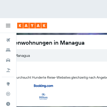
Flüge
Ferienwohnungen in Managua
Hotels
Managua
Mietwagen
Pauschalreisen
KAYAK durchsucht Hunderte Reise-Websites gleichzeitig nach Angebo
Explore
Flugstatus
Die beste Zeit zum Reisen