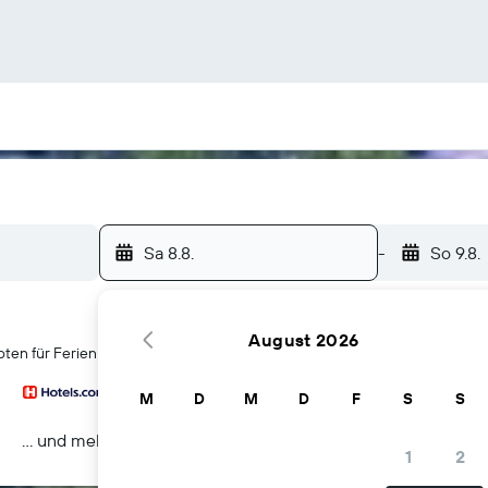
Sa 8.8.
-
So 9.8.
August 2026
ten für Ferienunterkünfte in Managua
M
D
M
D
F
S
S
… und mehr
1
2