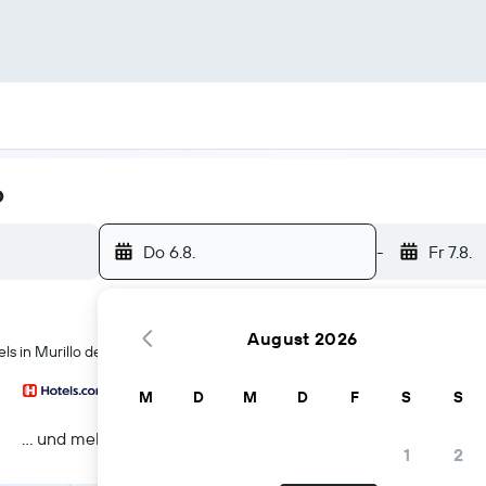
o
Do 6.8.
-
Fr 7.8.
August 2026
s in Murillo de Gállego
M
D
M
D
F
S
S
… und mehr
1
2