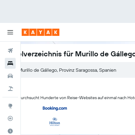
Flüge
Hotelverzeichnis für Murillo de Gálleg
Hotels
Mietwagen
Pauschalreisen
KAYAK durchsucht Hunderte von Reise-Websites auf einmal nach Hotel
Explore
Flugstatus
Die beste Zeit zum Reisen