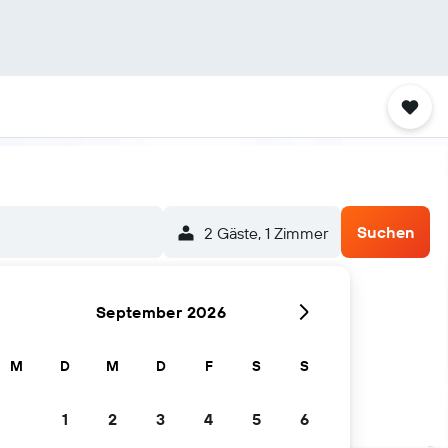
Suchen
2 Gäste, 1 Zimmer
September 2026
M
D
M
D
F
S
S
1
2
3
4
5
6