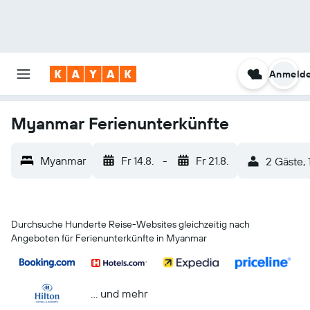
Anmeld
Myanmar Ferienunterkünfte
Myanmar
Fr 14.8.
-
Fr 21.8.
2 Gäste,
Durchsuche Hunderte Reise-Websites gleichzeitig nach
Angeboten für Ferienunterkünfte in Myanmar
… und mehr