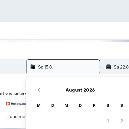
Sa 15.8.
-
Sa 22.8
August 2026
r Ferienunterkünfte in Präfektur Hyōgo
M
D
M
D
F
S
S
… und mehr
1
2