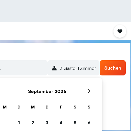
.
Suchen
2 Gäste, 1 Zimmer
September 2026
M
D
M
D
F
S
S
1
2
3
4
5
6