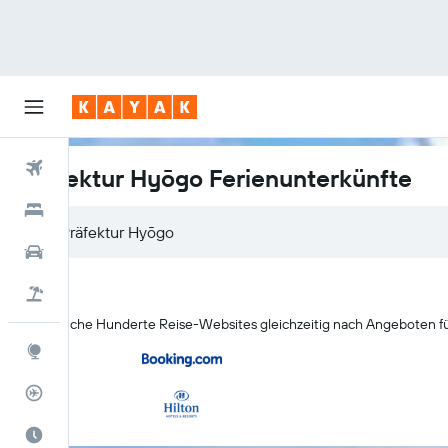
Flüge
Präfektur Hyōgo Ferienunterkünfte
Hotels
Mietwagen
Pauschalreisen
Durchsuche Hunderte Reise-Websites gleichzeitig nach Angeboten fü
Explore
Flugstatus
Die beste Zeit zum Reisen