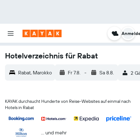
Anmeld
Hotelverzeichnis für Rabat
Rabat, Marokko
Fr 7.8.
-
Sa 8.8.
2 Gä
KAYAK durchsucht Hunderte von Reise-Websites auf einmal nach
Hotels in Rabat
… und mehr