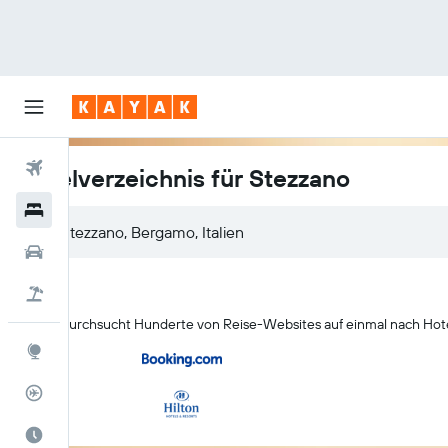
Flüge
Hotelverzeichnis für Stezzano
Hotels
Mietwagen
Pauschalreisen
KAYAK durchsucht Hunderte von Reise-Websites auf einmal nach Hote
Explore
Flugstatus
Die beste Zeit zum Reisen