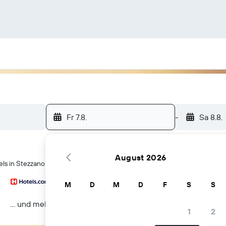
Fr 7.8.
-
Sa 8.8.
August 2026
ls in Stezzano
M
D
M
D
F
S
S
… und mehr
1
2