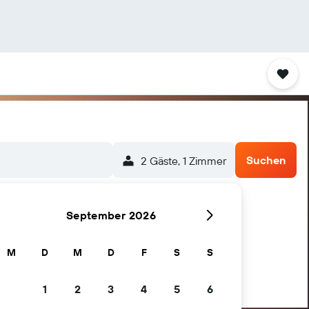
Suchen
2 Gäste, 1 Zimmer
September 2026
M
D
M
D
F
S
S
1
2
3
4
5
6