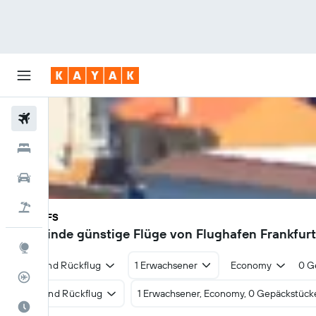
Flüge
Hotels
Mietwagen
Pauschalreisen
FRA - TFS
83€
Finde günstige Flüge von Flughafen Frankfurt
Explore
Hin- und Rückflug
1 Erwachsener
Economy
0 G
Flugstatus
Hin- und Rückflug
1 Erwachsener, Economy, 0 Gepäckstück
Die beste Zeit zum Reisen