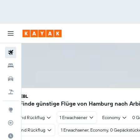
Flüge
Hotels
Mietwagen
Pauschalreisen
HAM - EBL
144€
Finde günstige Flüge von Hamburg nach Arbi
Explore
Hin- und Rückflug
1 Erwachsener
Economy
0 G
Flugstatus
Hin- und Rückflug
1 Erwachsener, Economy, 0 Gepäckstück
Die beste Zeit zum Reisen