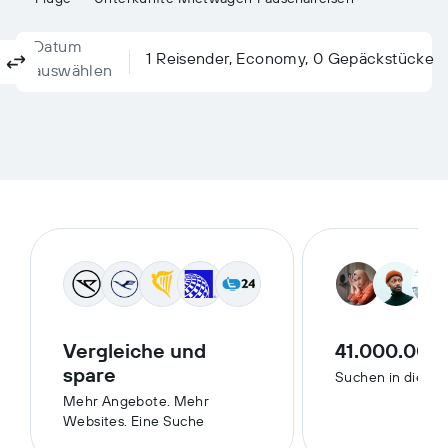
Datum
Columbus, OH, USA - Port Columbus (CMH)
Nach?
1 Reisender, Economy, 0 Gepäckstücke
Hin- und Rückflug
Nur Hinflug
Multi-Stopp
auswählen
Vergleiche und
41.000.000
spare
Suchen in diese
Mehr Angebote. Mehr
Websites. Eine Suche