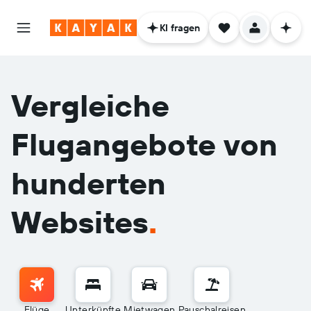
KI fragen
Vergleiche
Flugangebote von
hunderten
Websites
.
Flüge
Unterkünfte
Mietwagen
Pauschalreisen