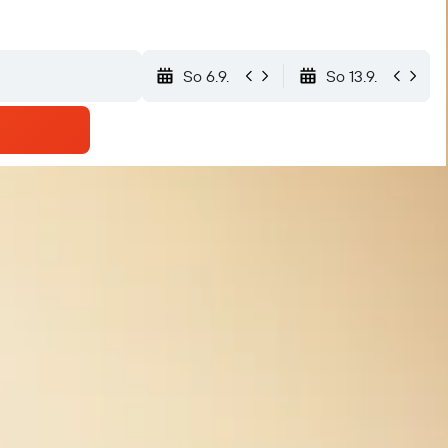
So 6.9.
So 13.9.