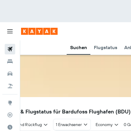
Suchen
Flugstatus
An
Flüge
Hotels
Mietwagen
Pauschalreisen
Explore
BDU
Flüge & Flugstatus für Bardufoss Flughafen (BDU)
Flugstatus
Hin- und Rückflug
1 Erwachsener
Economy
0 G
Die beste Zeit zum Reisen