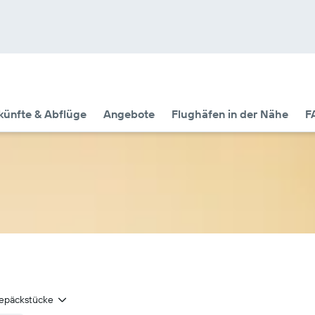
künfte & Abflüge
Angebote
Flughäfen in der Nähe
F
epäckstücke