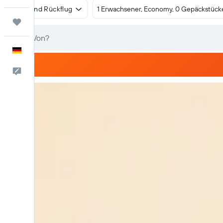
Hin- und Rückflug
1 Erwachsener, Economy, 0 Gepäckstück
Trips
Deutsch
Feedback