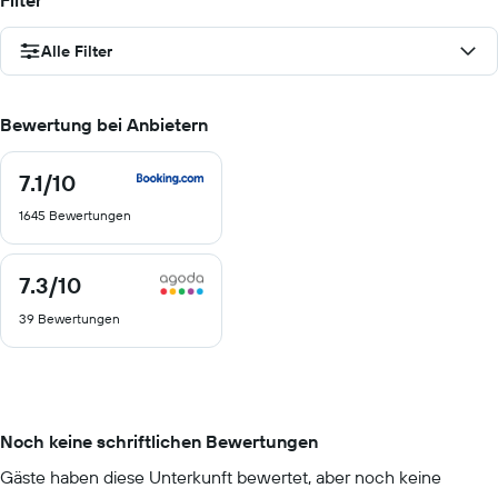
Filter
Alle Filter
Bewertung bei Anbietern
7.1
/10
7.1
von
1645 Bewertungen
10
7.3
/10
7.3
von
39 Bewertungen
10
Noch keine schriftlichen Bewertungen
Gäste haben diese Unterkunft bewertet, aber noch keine