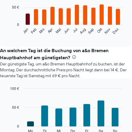
graphic.
chart
with
50 €
12
bars.
0
Das
Okt
Feb
Mai
Aug
Nov
Mrz
Jun
Sep
Dez
Jan
Apr
Jul
folgende
End
of
Diagramm
interactive
zeigt
chart
den
An welchem Tag ist die Buchung von a&o Bremen
durchschnittlichen
Hauptbahnhof am günstigsten?
Zimmerpreis
Der günstigste Tag, um a&o Bremen Hauptbahnhof zu buchen, ist der
im
Montag. Der durchschnittliche Preis pro Nacht liegt dann bei 14 €. Der
jeweiligen
teuerste Tag ist Samstag mit 69 € pro Nacht.
Monat
an.
Das
100 €
Diagramm
Bar
Chart
hat
graphic.
chart
with
1
50 €
7
X-
bars.
Achse,
die
Das
0
die
folgende
Mo
Di
Mi
Do
Fr
Sa
So
End