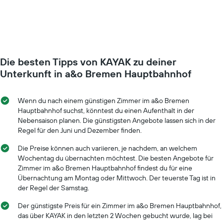
hat
Preis
1
für
Y-
ein
Achse,
Zimmer
die
ändert,
den
je
durchschnittlichen
Die besten Tipps von KAYAK zu deiner
näher
Zimmerpreis
das
Unterkunft in a&o Bremen Hauptbahnhof
anzeigt.
Aufenthaltsdatum
rückt.
Das
Wenn du nach einem günstigen Zimmer im a&o Bremen
Diagramm
Hauptbahnhof suchst, könntest du einen Aufenthalt in der
hat
Nebensaison planen. Die günstigsten Angebote lassen sich in der
1
Regel für den Juni und Dezember finden.
X-
Achse,
Die Preise können auch variieren, je nachdem, an welchem
die
Wochentag du übernachten möchtest. Die besten Angebote für
die
Zimmer im a&o Bremen Hauptbahnhof findest du für eine
Anzahl
Übernachtung am Montag oder Mittwoch. Der teuerste Tag ist in
der
der Regel der Samstag.
Tage
vor
Der günstigste Preis für ein Zimmer im a&o Bremen Hauptbahnhof,
dem
das über KAYAK in den letzten 2 Wochen gebucht wurde, lag bei