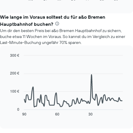
Monate
of
Diagramm
anzeigt.
interactive
zeigt
chart
Das
den
Wie lange im Voraus solltest du für a&o Bremen
Diagramm
durchschnittlichen
hat
Hauptbahnhof buchen?
Preis
1
Um dir den besten Preis bei a&o Bremen Hauptbahnhof zu sichern,
eines
Y-
buche etwa 11 Wochen im Voraus. So kannst du im Vergleich zu einer
Zimmers
Achse,
Last-Minute-Buchung ungefähr 70% sparen.
für
die
den
den
jeweiligen
300 €
durchschnittlichen
Wochentag.
Line
Chart
Zimmerpreis
Das
graphic.
chart
anzeigt.
with
Diagramm
200 €
90
hat
data
1
points.
X-
100 €
Achse,
Das
die
folgende
die
Diagramm
0
Wochentage
zeigt,
90
60
30
End
anzeigt.
of
wie
interactive
Das
sich
chart
Diagramm
der