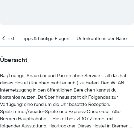
itpunkt
Tipps & häufige Fragen
Unterkünfte in der Nähe
Übersicht
Bar/Lounge, Snackbar und Parken ohne Service – all das hat
dieses Hostel (Rauchen nicht erlaubt) zu bieten. Den WLAN-
Internetzugang in den öffentlichen Bereichen kannst du
kostenlos nutzen. Darüber hinaus steht dir Folgendes zur
Verfügung: eine rund um die Uhr besetzte Rezeption,
Spielzimmer/Arcade-Spiele und Express-Check-out. A&o
Bremen Hauptbahnhof - Hostel besitzt 107 Zimmer mit
folgender Ausstattung: Haartrockner. Dieses Hostel in Bremen
bietet dir einen kostenlosen WLAN-Zugang.