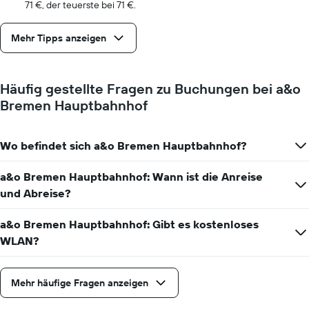
Aufenthalt
71 €, der teuerste bei 71 €.
anzeigt
Das
Mehr Tipps anzeigen
Diagramm
hat
1
Y-
Häufig gestellte Fragen zu Buchungen bei a&o
Achse,
Bremen Hauptbahnhof
die
den
durchschnittlichen
Zimmerpreis
Wo befindet sich a&o Bremen Hauptbahnhof?
anzeigt
a&o Bremen Hauptbahnhof: Wann ist die Anreise
und Abreise?
a&o Bremen Hauptbahnhof: Gibt es kostenloses
WLAN?
Mehr häufige Fragen anzeigen