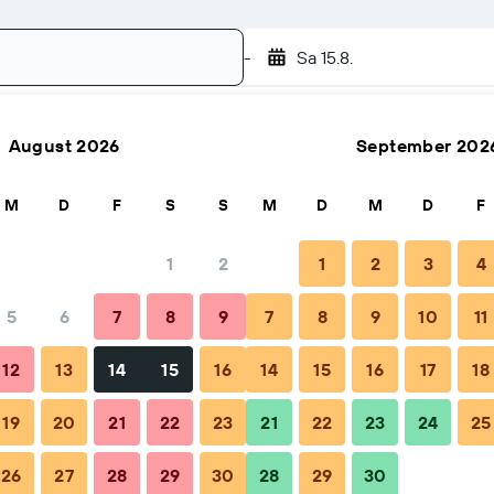
-
Sa 15.8.
August 2026
September 202
Suchen
M
D
F
S
S
M
D
M
D
F
1
2
1
2
3
4
5
6
7
8
9
7
8
9
10
11
Tipps & häufige Fragen
Unterkünfte in der Nähe
12
13
14
15
16
14
15
16
17
18
19
20
21
22
23
21
22
23
24
25
26
27
28
29
30
28
29
30