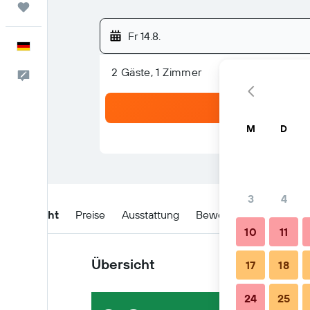
Trips
Fr 14.8.
Deutsch
2 Gäste, 1 Zimmer
Feedback
M
D
3
4
Übersicht
Preise
Ausstattung
Bewertungen
Lage
10
11
Übersicht
17
18
24
25