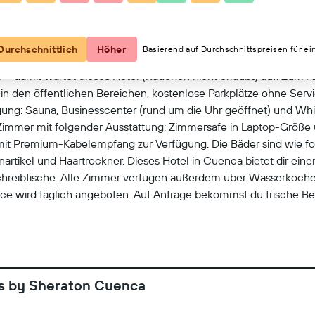
Kartenansicht
Durchschnittlich
Höher
Basierend auf Durchschnittspreisen für ei
 – damit wartet dieses Hotel (Rauchen nicht erlaubt) auf. Zum 
n den öffentlichen Bereichen, kostenlose Parkplätze ohne Servic
gung: Sauna, Businesscenter (rund um die Uhr geöffnet) und Whirl
Zimmer mit folgender Ausstattung: Zimmersafe in Laptop-Größe 
mit Premium-Kabelempfang zur Verfügung. Die Bäder sind wie f
artikel und Haartrockner. Dieses Hotel in Cuenca bietet dir e
hreibtische. Alle Zimmer verfügen außerdem über Wasserkoche
ice wird täglich angeboten. Auf Anfrage bekommst du frische Be
r folgendes Angebot: Fitnesscenter, Whirlpool und Sauna.
ts by Sheraton Cuenca