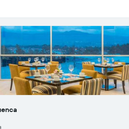
uenca
a