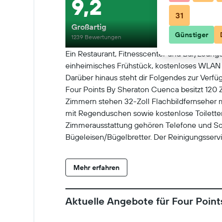
9,2
31
Großartig
Günstiger
1239 Bewertungen
Ein Restaurant, Fitnesscenter und Bar/Lounge
einheimisches Frühstück, kostenloses WLAN i
Darüber hinaus steht dir Folgendes zur Verfü
Four Points By Sheraton Cuenca besitzt 120 
Zimmern stehen 32-Zoll Flachbildfernseher 
mit Regenduschen sowie kostenlose Toiletten
Zimmerausstattung gehören Telefone und Sc
Bügeleisen/Bügelbretter. Der Reinigungsserv
Anfrage angeboten. Dieses Hotel verfügt übe
Mehr erfahren
Aktuelle Angebote für Four Poin