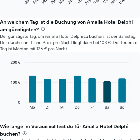
Okt
Feb
Mai
Aug
Nov
Mrz
Jun
Sep
Dez
Jan
Apr
Jul
folgende
End
of
Diagramm
interactive
zeigt
chart
den
An welchem Tag ist die Buchung von Amalia Hotel Delphi
durchschnittlichen
am günstigsten?
Zimmerpreis
Der günstigste Tag, um Amalia Hotel Delphi zu buchen, ist der Samstag.
im
Der durchschnittliche Preis pro Nacht liegt dann bei 108 €. Der teuerste
jeweiligen
Tag ist Montag mit 136 € pro Nacht.
Monat
an.
Das
200 €
Diagramm
Bar
Chart
hat
graphic.
chart
with
1
100 €
7
X-
bars.
Achse,
die
Das
0
die
folgende
Mo
Di
Mi
Do
Fr
Sa
So
End
Monate
of
Diagramm
anzeigt.
interactive
zeigt
chart
Das
den
Wie lange im Voraus solltest du für Amalia Hotel Delphi
Diagramm
durchschnittlichen
hat
buchen?
Preis
1