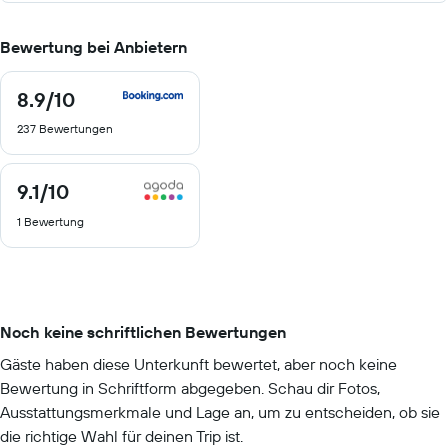
Bewertung bei Anbietern
8.9
/10
8.9
von
237 Bewertungen
10
9.1
/10
9.1
von
1 Bewertung
10
Noch keine schriftlichen Bewertungen
Gäste haben diese Unterkunft bewertet, aber noch keine
Bewertung in Schriftform abgegeben. Schau dir Fotos,
Ausstattungsmerkmale und Lage an, um zu entscheiden, ob sie
die richtige Wahl für deinen Trip ist.