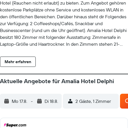
Hotel (Rauchen nicht erlaubt) zu bieten. Zum Angebot gehören
kostenlose Parkplätze ohne Service und kostenloses WLAN in
den öffentlichen Bereichen. Darüber hinaus steht dir Folgendes
zur Verfügung: 2 Coffeeshops/Cafés, Snackbar und
Businesscenter (rund um die Uhr geöffnet). Amalia Hotel Delphi
besitzt 180 Zimmer mit folgender Ausstattung: Zimmersafe in
Laptop-Größe und Haartrockner. In den Zimmern stehen 21-
Zoll-Flachbildfernseher mit Satellitenempfang zur Verfügung.
Zur Badausstattung gehören Badewannen und kostenlose
Mehr erfahren
Toilettenartikel. Dir steht ein kostenloser Internetzugang (WLAN)
zur Verfügung. Zur Zimmerausstattung gehören Telefone und
Schreibtische. Der Reinigungsservice wird täglich angeboten.
Aktuelle Angebote für Amalia Hotel Delphi
Auf Anfrage bekommst du Allergikerbettwaren. Dieses Hotel
verfügt über folgendes Angebot: Außenpool (je nach Saison
geöffnet). Die unten aufgeführten Freizeitaktivitäten werden
Mo 17.8.
-
Di 18.8.
2 Gäste, 1 Zimmer
entweder vor Ort oder in der Nähe angeboten. Es können dabei
Gebühren anfallen.