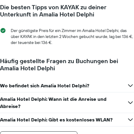
je
durchschnittlichen
Die besten Tipps von KAYAK zu deiner
näher
Zimmerpreis
das
Unterkunft in Amalia Hotel Delphi
anzeigt.
Aufenthaltsdatum
rückt.
Das
Der günstigste Preis für ein Zimmer im Amalia Hotel Delphi, das
Diagramm
über KAYAK in den letzten 2 Wochen gebucht wurde, lag bei 136 €,
hat
der teuerste bei 136 €.
1
X-
Achse,
Häufig gestellte Fragen zu Buchungen bei
die
Amalia Hotel Delphi
die
Anzahl
der
Wo befindet sich Amalia Hotel Delphi?
Tage
vor
dem
Amalia Hotel Delphi: Wann ist die Anreise und
Aufenthalt
Abreise?
anzeigt
Das
Amalia Hotel Delphi: Gibt es kostenloses WLAN?
Diagramm
hat
1