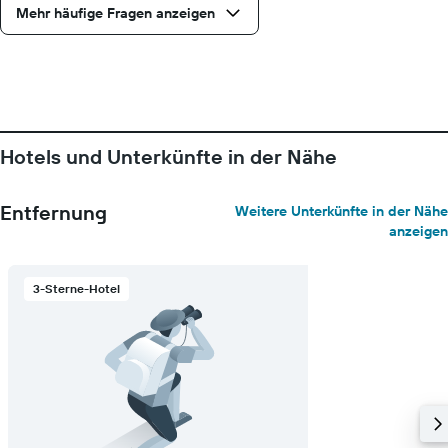
Y-
Mehr häufige Fragen anzeigen
Achse,
die
den
durchschnittlichen
Zimmerpreis
anzeigt
Hotels und Unterkünfte in der Nähe
Entfernung
Weitere Unterkünfte in der Nähe
anzeigen
3-Sterne-Hotel