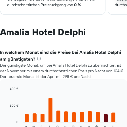
durchschnittlichen Preisrückgang von
0 %
.
durchs
Amalia Hotel Delphi
In welchem Monat sind die Preise bei Amalia Hotel Delphi
am günstigsten?
Der günstigste Monat, um bei Amalia Hotel Delphi zu übernachten, ist
der November mit einem durchschnittlichen Preis pro Nacht von 104 €.
Der teuerste Monat ist der April mit 298 € pro Nacht.
400 €
Bar
Chart
graphic.
chart
with
200 €
12
bars.
0
Das