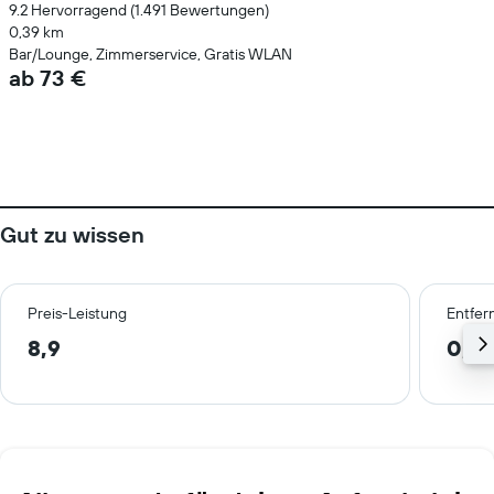
9.2 Hervorragend (1.491 Bewertungen)
0,39 km
Bar/Lounge, Zimmerservice, Gratis WLAN
ab 73 €
Gut zu wissen
Preis-Leistung
Entfer
8,9
0,4