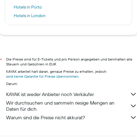
Hotels in Porto
Hotels in London
Hotels in Karlsruhe
Hotels in Zell am See
Hotels in Lisse
Hotels in Pillig
Hotels in Warnemünde
Die Preise sind für E-Tickets und pro Person angegeben und beinhalten alle
*
Steuern und Gebühren in EUR.
Hotels in Neustadt in Holstein
KAYAK arbeitet hart daran, genaue Preise zu erhalten, jedoch
Hotels in München
wird keine Garantie für Preise übernommen
.
Darum:
Hotels in Berchtesgaden
Hotels in Konstanz
KAYAK ist weder Anbieter noch Verkäufer.
Wir durchsuchen und sammeln riesige Mengen an
Daten für dich.
Warum sind die Preise nicht akkurat?