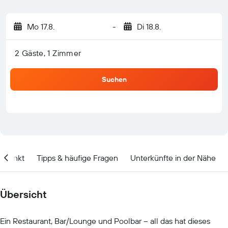
Mo 17.8.
-
Di 18.8.
2 Gäste, 1 Zimmer
Suchen
itpunkt
Tipps & häufige Fragen
Unterkünfte in der Nähe
Übersicht
Ein Restaurant, Bar/Lounge und Poolbar – all das hat dieses