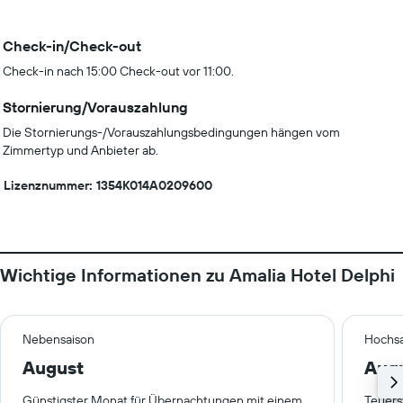
Check-in/Check-out
Check-in nach 15:00 Check-out vor 11:00.
Stornierung/Vorauszahlung
Die Stornierungs-/Vorauszahlungsbedingungen hängen vom
Zimmertyp und Anbieter ab.
Lizenznummer: 1354K014A0209600
Wichtige Informationen zu Amalia Hotel Delphi
Nebensaison
Hochsa
August
Aug
Günstigster Monat für Übernachtungen mit einem
Teuers