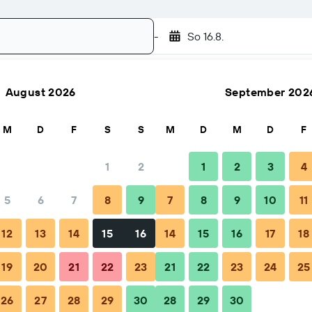
-
So 16.8.
August 2026
September 202
Suchen
M
D
F
S
S
M
D
M
D
F
1
2
1
2
3
4
5
6
7
8
9
7
8
9
10
11
Tipps & häufige Fragen
Unterkünfte in der Nähe
12
13
14
15
16
14
15
16
17
18
19
20
21
22
23
21
22
23
24
25
26
27
28
29
30
28
29
30