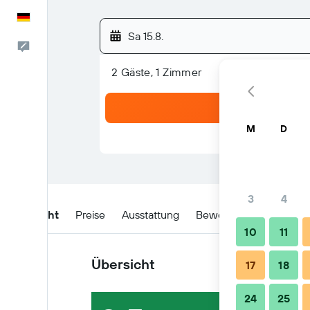
Deutsch
Sa 15.8.
Feedback
2 Gäste, 1 Zimmer
M
D
3
4
Übersicht
Preise
Ausstattung
Bewertungen
Lage
10
11
Übersicht
17
18
24
25