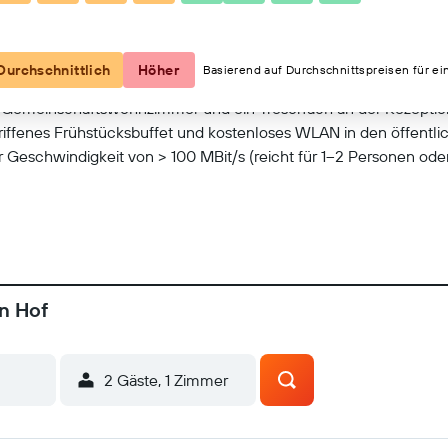
Kartenansicht
Durchschnittlich
Höher
Basierend auf Durchschnittspreisen für ei
n Gemeinschaftswohnzimmer und ein Tresorfach an der Rezeption
riffenes Frühstücksbuffet und kostenloses WLAN in den öffentlic
 Geschwindigkeit von > 100 MBit/s (reicht für 1–2 Personen oder
n Hof
2 Gäste, 1 Zimmer