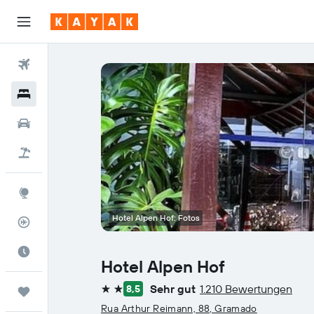
Flüge
Hotels
Mietwagen
Pauschalreisen
Explore
Hotel Alpen Hof: Fotos
Flugstatus
Die beste Zeit zum Reisen
Hotel Alpen Hof
Sehr gut
1.210 Bewertungen
8,5
Trips
2 Sterne
Rua Arthur Reimann, 88, Gramado