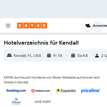
Anmeld
Hotelverzeichnis für Kendall
Kendall, FL, USA
Fr 7.8.
-
Sa 8.8.
2 G
KAYAK durchsucht Hunderte von Reise-Websites auf einmal nach
Hotels in Kendall
… und mehr