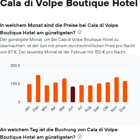
Cala di Volpe Boutique Hotel
In welchem Monat sind die Preise bei Cala di Volpe
Boutique Hotel am günstigsten?
Der günstigste Monat, um bei Cala di Volpe Boutique Hotel zu
übernachten, ist der Juni mit einem durchschnittlichen Preis pro Nacht
von 87 €. Der teuerste Monat ist der Februar mit 150 € pro Nacht.
200 €
Bar
Chart
graphic.
chart
with
100 €
12
bars.
0
Das
Okt
Feb
Mai
Aug
Nov
Mrz
Jun
Sep
Dez
Jan
Apr
Jul
folgende
End
of
Diagramm
interactive
zeigt
chart
den
An welchem Tag ist die Buchung von Cala di Volpe
durchschnittlichen
Boutique Hotel am günstigsten?
Zimmerpreis