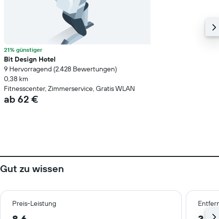
21% günstiger
Bit Design Hotel
9 Hervorragend (2.428 Bewertungen)
0,38 km
Fitnesscenter, Zimmerservice, Gratis WLAN
ab 62 €
Gut zu wissen
Preis-Leistung
Entfer
8,6
3,8 