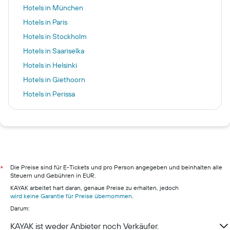
Hotels in München
Hotels in Paris
Hotels in Stockholm
Hotels in Saariselka
Hotels in Helsinki
Hotels in Giethoorn
Hotels in Perissa
Hotels in Garmisch-Partenkirchen
Hotels in Berlin
Hotels in Pillig
Hotels in Warnemünde
Hotels in Neustadt in Holstein
Die Preise sind für E-Tickets und pro Person angegeben und beinhalten alle
*
Steuern und Gebühren in EUR.
Hotels in Berchtesgaden
KAYAK arbeitet hart daran, genaue Preise zu erhalten, jedoch
Hotels in Konstanz
wird keine Garantie für Preise übernommen
.
Darum:
KAYAK ist weder Anbieter noch Verkäufer.