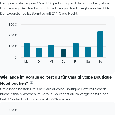
Der günstigste Tag, um Cala di Volpe Boutique Hotel zu buchen, ist der
im
Donnerstag. Der durchschnittliche Preis pro Nacht liegt dann bei 77 €.
jeweiligen
Der teuerste Tag ist Sonntag mit 244 € pro Nacht.
Monat
an.
Das
300 €
Diagramm
Bar
Chart
hat
graphic.
chart
200 €
with
1
7
X-
100 €
bars.
Achse,
die
Das
0
die
folgende
Mo
Di
Mi
Do
Fr
Sa
So
End
Monate
of
Diagramm
anzeigt.
interactive
zeigt
chart
Das
den
Wie lange im Voraus solltest du für Cala di Volpe Boutique
Diagramm
durchschnittlichen
hat
Hotel buchen?
Preis
1
Um dir den besten Preis bei Cala di Volpe Boutique Hotel zu sichern,
eines
Y-
buche etwa 6 Wochen im Voraus. So kannst du im Vergleich zu einer
Zimmers
Achse,
Last-Minute-Buchung ungefähr 66% sparen.
für
die
den
den
jeweiligen
300 €
durchschnittlichen
Wochentag.