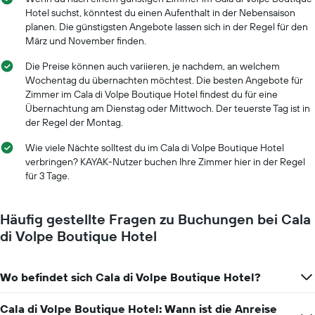
Diagramm
Hotel suchst, könntest du einen Aufenthalt in der Nebensaison
hat
planen. Die günstigsten Angebote lassen sich in der Regel für den
1
März und November finden.
X-
Achse,
Die Preise können auch variieren, je nachdem, an welchem
die
Wochentag du übernachten möchtest. Die besten Angebote für
die
Zimmer im Cala di Volpe Boutique Hotel findest du für eine
Anzahl
Übernachtung am Dienstag oder Mittwoch. Der teuerste Tag ist in
der
der Regel der Montag.
Tage
vor
Wie viele Nächte solltest du im Cala di Volpe Boutique Hotel
dem
verbringen? KAYAK-Nutzer buchen Ihre Zimmer hier in der Regel
Aufenthalt
für 3 Tage.
anzeigt
Das
Diagramm
Häufig gestellte Fragen zu Buchungen bei Cala
hat
di Volpe Boutique Hotel
1
Y-
Achse,
Wo befindet sich Cala di Volpe Boutique Hotel?
die
den
durchschnittlichen
Cala di Volpe Boutique Hotel: Wann ist die Anreise