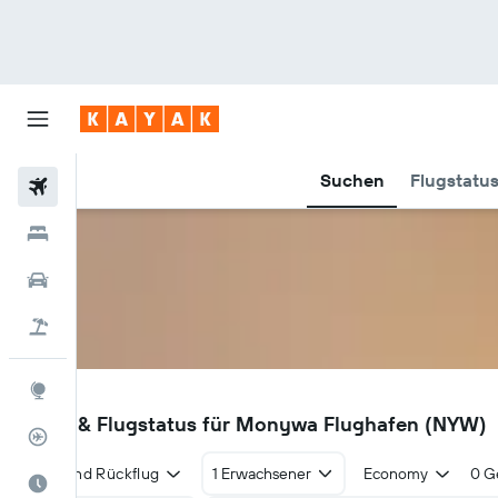
Suchen
Flugstatu
Flüge
Hotels
Mietwagen
Pauschalreisen
Explore
NYW
Flüge & Flugstatus für Monywa Flughafen (NYW)
Flugstatus
Hin- und Rückflug
1 Erwachsener
Economy
0 G
Die beste Zeit zum Reisen