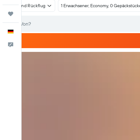
Hin- und Rückflug
1 Erwachsener, Economy, 0 Gepäckstück
Trips
Deutsch
Feedback