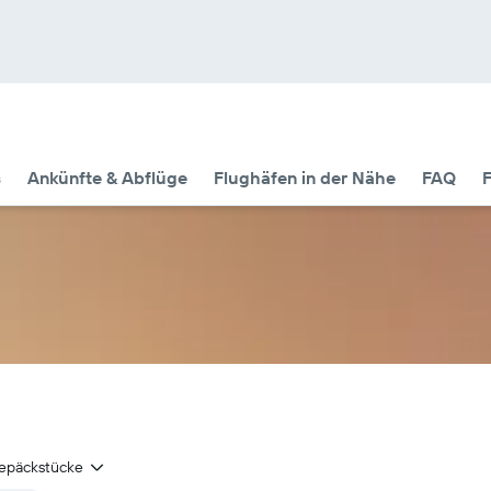
s
Ankünfte & Abflüge
Flughäfen in der Nähe
FAQ
F
epäckstücke