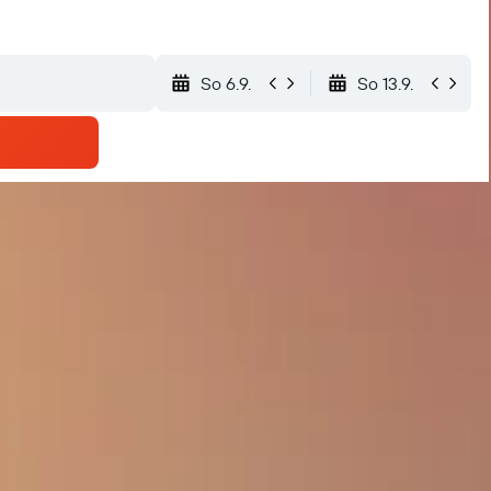
So 6.9.
So 13.9.