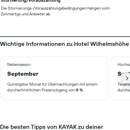
Stornierung/Vorauszahlung
Die Stornierungs-/Vorauszahlungsbedingungen hängen vom
Zimmertyp und Anbieter ab.
Wichtige Informationen zu Hotel Wilhelmshöhe
Nebensaison
Hochsa
September
Sep
Günstigster Monat für Übernachtungen mit einem
Teuers
durchschnittlichen Preisrückgang von
0 %
.
durchs
Die besten Tipps von KAYAK zu deiner