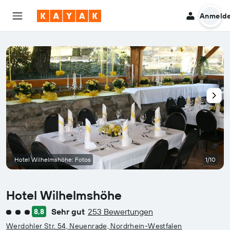
Anmeld
Hotel Wilhelmshöhe: Fotos
1/10
Hotel Wilhelmshöhe
Sehr gut
253 Bewertungen
8,8
Bewertungskategorie 3
Werdohler Str. 54, Neuenrade, Nordrhein-Westfalen