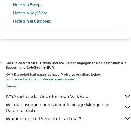
Hotels in Bwejuu
Hotels in Key West
Hotels in el Campello
Hotels in Linz
Hotels in London
Hotels in Bad Füssing
Hotels in Fischen im Allgäu
Hotels in Köln
Die Preise sind für E-Tickets und pro Person angegeben und beinhalten alle
*
Steuern und Gebühren in EUR.
Hotels in Düsseldorf
KAYAK arbeitet hart daran, genaue Preise zu erhalten, jedoch
Hotels in Bonn
wird keine Garantie für Preise übernommen
.
Darum:
Hotels in Dortmund
Hotels in Münster
KAYAK ist weder Anbieter noch Verkäufer.
Hotels in Essen
Wir durchsuchen und sammeln riesige Mengen an
Daten für dich.
Warum sind die Preise nicht akkurat?