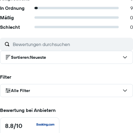
In Ordnung
9
Mäßig
0
Schlecht
0
Sortieren
:
Neueste
Filter
Alle Filter
Bewertung bei Anbietern
8.8
/10
8.8
von