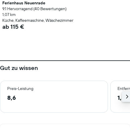
Ferienhaus Neuenrade
9.1 Hervorragend (40 Bewertungen)
1,07 km
Küche, Kaffeemaschine, Wäschezimmer
ab 115 €
Gut zu wissen
Preis-Leistung
Entfer
8,6
1,2 