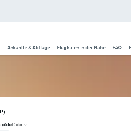
s
Ankünfte & Abflüge
Flughäfen in der Nähe
FAQ
F
PP)
epäckstücke