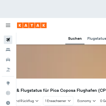
Suchen
Flugstatu
Flüge
Hotels
Mietwagen
Pauschalreisen
Explore
CPP
Flüge & Flugstatus für Pica Coposa Flughafen (C
Flugstatus
Hin- und Rückflug
1 Erwachsener
Economy
0 G
Die beste Zeit zum Reisen