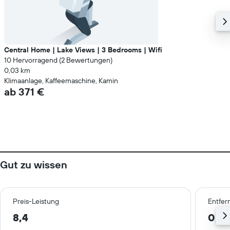
Central Home | Lake Views | 3 Bedrooms | Wifi
10 Hervorragend (2 Bewertungen)
0,03 km
Klimaanlage, Kaffeemaschine, Kamin
ab 371 €
Gut zu wissen
Preis-Leistung
Entfer
8,4
0,5