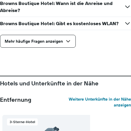
hat
Browns Boutique Hotel: Wann ist die Anreise und
1
Abreise?
X-
Achse,
die
Browns Boutique Hotel: Gibt es kostenloses WLAN?
die
Wochentage
anzeigt.
Mehr häufige Fragen anzeigen
Das
Diagramm
hat
1
Y-
Achse,
die
Hotels und Unterkünfte in der Nähe
den
durchschnittlichen
Zimmerpreis
Entfernung
Weitere Unterkünfte in der Nähe
anzeigt.
anzeigen
3-Sterne-Hotel