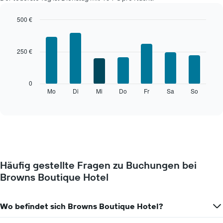
500 €
Bar
Chart
graphic.
chart
with
250 €
7
bars.
Das
0
folgende
Mo
Di
Mi
Do
Fr
Sa
So
End
of
Diagramm
interactive
zeigt
chart
den
durchschnittlichen
Preis
eines
Zimmers
Häufig gestellte Fragen zu Buchungen bei
für
Browns Boutique Hotel
den
jeweiligen
Wochentag.
Das
Wo befindet sich Browns Boutique Hotel?
Diagramm