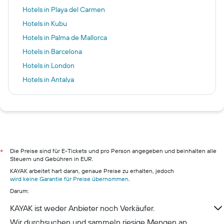
Hotels in Playa del Carmen
Hotels in Kubu
Hotels in Palma de Mallorca
Hotels in Barcelona
Hotels in London
Hotels in Antalya
Hotels in Supetar
Hotels in Armação de Pêra
Hotels in Paris
Hotels in Berlin
Hotels in Pillig
Die Preise sind für E-Tickets und pro Person angegeben und beinhalten alle
*
Steuern und Gebühren in EUR.
Hotels in Warnemünde
KAYAK arbeitet hart daran, genaue Preise zu erhalten, jedoch
Hotels in Neustadt in Holstein
wird keine Garantie für Preise übernommen
.
Darum:
Hotels in München
Hotels in Berchtesgaden
KAYAK ist weder Anbieter noch Verkäufer.
Wir durchsuchen und sammeln riesige Mengen an