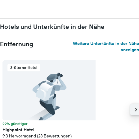
Das
Diagramm
hat
1
Hotels und Unterkünfte in der Nähe
Y-
Achse,
die
Entfernung
Weitere Unterkünfte in der Nähe
den
anzeigen
durchschnittlichen
Zimmerpreis
anzeigt
3-Sterne-Hotel
22% günstiger
Highpoint Hotel
9.3 Hervorragend (23 Bewertungen)