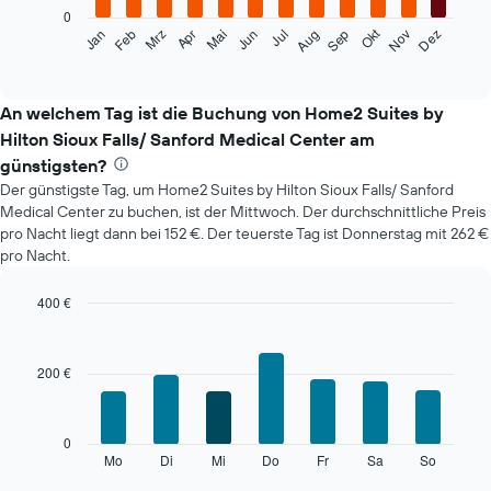
0
Das
Okt
Feb
Mai
Aug
Nov
Mrz
Jun
Sep
Dez
Jan
Apr
Jul
folgende
End
of
Diagramm
interactive
zeigt
chart
den
An welchem Tag ist die Buchung von Home2 Suites by
durchschnittlichen
Hilton Sioux Falls/ Sanford Medical Center am
Zimmerpreis
günstigsten?
im
Der günstigste Tag, um Home2 Suites by Hilton Sioux Falls/ Sanford
jeweiligen
Monat
Medical Center zu buchen, ist der Mittwoch. Der durchschnittliche Preis
an.
pro Nacht liegt dann bei 152 €. Der teuerste Tag ist Donnerstag mit 262 €
Das
pro Nacht.
Diagramm
hat
400 €
1
Bar
Chart
X-
graphic.
chart
Achse,
with
200 €
die
7
bars.
die
Monate
Das
anzeigt.
0
folgende
Mo
Di
Mi
Do
Fr
Sa
So
Das
End
of
Diagramm
Diagramm
interactive