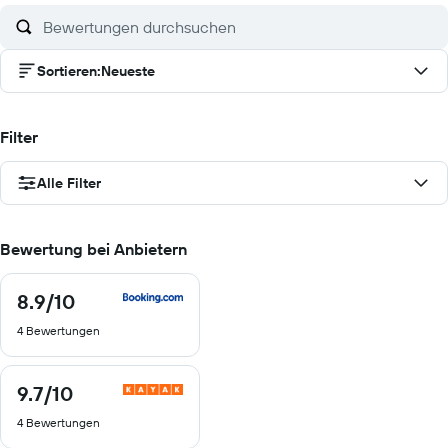
Sortieren
:
Neueste
Filter
Alle Filter
Bewertung bei Anbietern
8.9
/10
8.9
von
4 Bewertungen
10
9.7
/10
9.7
von
4 Bewertungen
10