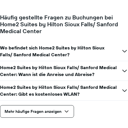
für
Y-
ein
Achse,
Zimmer
die
Häufig gestellte Fragen zu Buchungen bei
ändert,
den
Home2 Suites by Hilton Sioux Falls/ Sanford
je
durchschnittlichen
näher
Medical Center
Zimmerpreis
das
anzeigt.
Aufenthaltsdatum
rückt.
Wo befindet sich Home2 Suites by Hilton Sioux
Das
Falls/ Sanford Medical Center?
Diagramm
hat
1
Home2 Suites by Hilton Sioux Falls/ Sanford Medical
X-
Center: Wann ist die Anreise und Abreise?
Achse,
die
Home2 Suites by Hilton Sioux Falls/ Sanford Medical
die
Center: Gibt es kostenloses WLAN?
Anzahl
der
Tage
vor
Mehr häufige Fragen anzeigen
dem
Aufenthalt
anzeigt