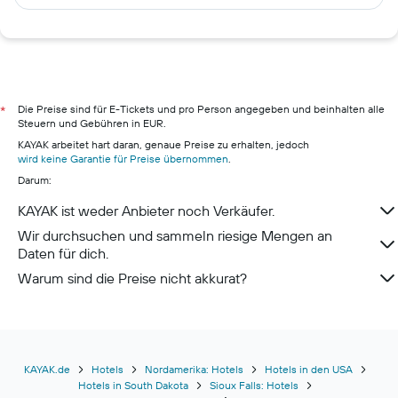
Hotels in Stuttgart
Hotels in Dubrovnik
Hotels in Berlin
Hotels in Pillig
Hotels in Warnemünde
Die Preise sind für E-Tickets und pro Person angegeben und beinhalten alle
*
Steuern und Gebühren in EUR.
Hotels in Neustadt in Holstein
KAYAK arbeitet hart daran, genaue Preise zu erhalten, jedoch
Hotels in München
wird keine Garantie für Preise übernommen
.
Darum:
Hotels in Berchtesgaden
KAYAK ist weder Anbieter noch Verkäufer.
Wir durchsuchen und sammeln riesige Mengen an
Daten für dich.
Warum sind die Preise nicht akkurat?
KAYAK.de
Hotels
Nordamerika: Hotels
Hotels in den USA
Hotels in South Dakota
Sioux Falls: Hotels