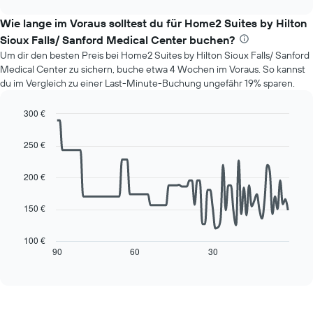
zeigt
hat
chart
den
1
Wie lange im Voraus solltest du für Home2 Suites by Hilton
durchschnittlichen
Y-
Sioux Falls/ Sanford Medical Center buchen?
Preis
Achse,
Um dir den besten Preis bei Home2 Suites by Hilton Sioux Falls/ Sanford
eines
die
Medical Center zu sichern, buche etwa 4 Wochen im Voraus. So kannst
Zimmers
den
du im Vergleich zu einer Last-Minute-Buchung ungefähr 19% sparen.
für
durchschnittlichen
den
Zimmerpreis
jeweiligen
300 €
anzeigt.
Wochentag.
Line
Chart
Das
graphic.
chart
250 €
with
Diagramm
90
hat
data
200 €
1
points.
X-
Achse,
150 €
Das
die
folgende
die
Diagramm
100 €
Wochentage
zeigt,
90
60
30
End
anzeigt.
of
wie
interactive
Das
sich
chart
Diagramm
der
hat
Preis
1