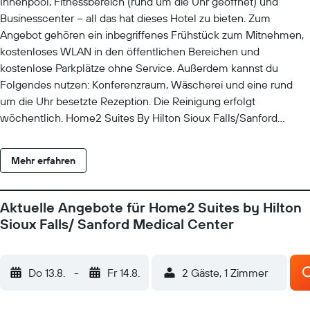
Innenpool, Fitnessbereich (rund um die Uhr geöffnet) und
Businesscenter – all das hat dieses Hotel zu bieten. Zum
Angebot gehören ein inbegriffenes Frühstück zum Mitnehmen,
kostenloses WLAN in den öffentlichen Bereichen und
kostenlose Parkplätze ohne Service. Außerdem kannst du
Folgendes nutzen: Konferenzraum, Wäscherei und eine rund
um die Uhr besetzte Rezeption. Die Reinigung erfolgt
wöchentlich. Home2 Suites By Hilton Sioux Falls/Sanford
Medical Center besitzt 80 Zimmer mit folgender Ausstattung:
Wasserkocher mit Kaffee-/Teezubehör und
Mehr erfahren
Bügeleisen/Bügelbretter. Die Zimmer sind mit Schlafsofas
(Doppelbett) ausgestattet. LCD-Fernseher stehen in den
Zimmern zur Verfügung. Dieses Hotel mit 3 Sternen bietet
Aktuelle Angebote für Home2 Suites by Hilton
Wohneinheiten mit Küchen, zu deren Ausstattung Kühlschrank,
Sioux Falls/ Sanford Medical Center
Mikrowelle, Kochgeschirr/Geschirr/Besteck und Geschirrspüler
gehören. Dieses Hotel in Sioux Falls bietet dir einen kostenlosen
WLAN-Zugang. Zur Zimmerausstattung gehören Telefone und
Do 13.8.
-
Fr 14.8.
2 Gäste, 1 Zimmer
Schreibtische. Der Reinigungsservice wird wöchentlich
angeboten. Dieses Hotel verfügt über folgendes Angebot: