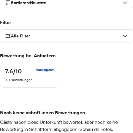
Sortieren
:
Neueste
Filter
Alle Filter
Bewertung bei Anbietern
7.6
/10
7.6
von
101 Bewertungen
10
Noch keine schriftlichen Bewertungen
Gäste haben diese Unterkunft bewertet, aber noch keine
Bewertung in Schriftform abgegeben. Schau dir Fotos,