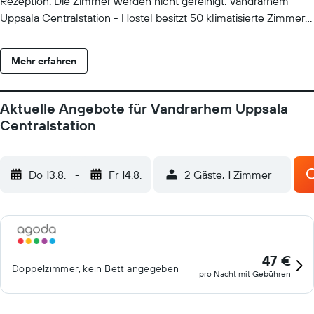
Rezeption. Die Zimmer werden nicht gereinigt. Vandrarhem
Uppsala Centralstation - Hostel besitzt 50 klimatisierte Zimmer
mit folgender Ausstattung: Zimmersafes. Flachbildfernseher mit
Kabelempfang stehen in den Zimmern zur Verfügung. Dir steht
Mehr erfahren
ein kostenloser Internetzugang (WLAN) zur Verfügung. Eine
Gemeinschaftsküche steht zu deiner Verfügung.
Aktuelle Angebote für Vandrarhem Uppsala
Centralstation
Do 13.8.
-
Fr 14.8.
2 Gäste, 1 Zimmer
47 €
Doppelzimmer, kein Bett angegeben
pro Nacht mit Gebühren