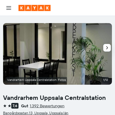
Vandrarhem Uppsala Centralstation: Fotos
1/12
Vandrarhem Uppsala Centralstation
Gut
1.392 Bewertungen
7,6
2 Sterne
Bangårdsgatan 13, Uppsala, Uppsala län