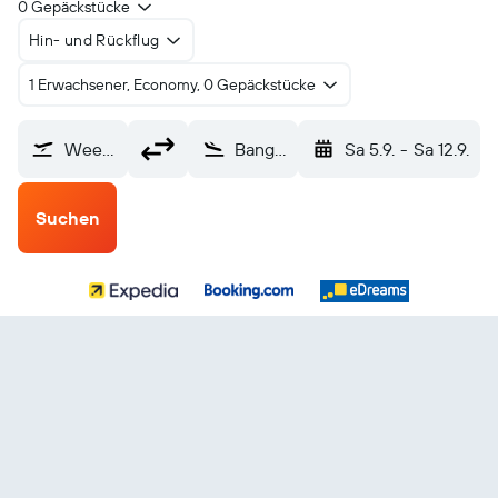
0 Gepäckstücke
Hin- und Rückflug
1 Erwachsener, Economy, 0 Gepäckstücke
Weeze, Niederrhein (NRN)
Bangkok-Suvarnabhumi (BKK)
Sa 5.9.
-
Sa 12.9.
Suchen