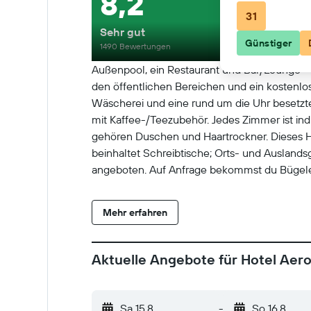
8,2
31
Sehr gut
Günstiger
1490 Bewertungen
Außenpool, ein Restaurant und Bar/Lounge – 
den öffentlichen Bereichen und ein kostenlo
Wäscherei und eine rund um die Uhr besetzt
mit Kaffee-/Teezubehör. Jedes Zimmer ist in
gehören Duschen und Haartrockner. Dieses Ho
beinhaltet Schreibtische; Orts- und Auslands
angeboten. Auf Anfrage bekommst du Bügelei
Mehr erfahren
Aktuelle Angebote für Hotel Aero
Sa 15.8.
-
So 16.8.