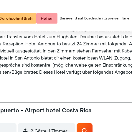
Kartenansicht
Durchschnittlich
Höher
Basierend auf Durchschnittspreisen für ei
das bietet dir dieses Hotel. Zum Angebot gehören kostenlose P
ser Transfer vom Hotel zum Flughafen. Darüber hinaus steht dir
e Rezeption. Hotel Aeropuerto besitzt 24 Zimmer mit folgender
dividuell ausgestattet. In den Zimmern stehen Fernseher mit Ka
tel in San Antonio bietet dir einen kostenlosen WLAN-Zugang. 
gespräche sind kostenfrei (möglicherweise gelten Einschränkung
sen/Bügelbretter. Dieses Hotel verfügt über folgendes Angebot
puerto - Airport hotel Costa Rica
2 Gäste, 1 Zimmer