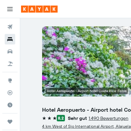
Flüge
Hotels
Mietwagen
Pauschalreisen
Explore
Hotel Aeropuerto - Airport hotel Costa Rica: Fotos
Flugstatus
Die beste Zeit zum Reisen
Hotel Aeropuerto - Airport hotel Co
Sehr gut
1.490 Bewertungen
8,2
3 Sterne
Trips
4 km West of Sjo International Airport, Alajuela