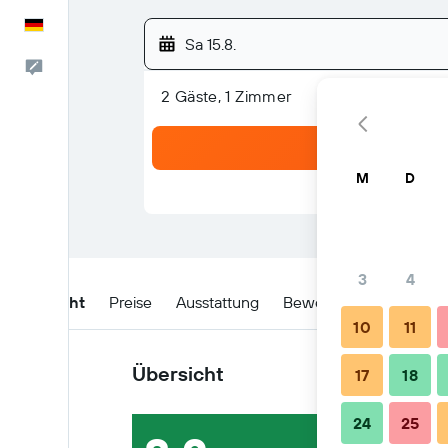
Deutsch
Sa 15.8.
Feedback
2 Gäste, 1 Zimmer
M
D
3
4
Übersicht
Preise
Ausstattung
Bewertungen
Lage
10
11
Übersicht
17
18
24
25