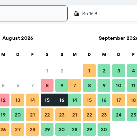
-
So 16.8.
August 2026
September 202
Suchen
M
D
F
S
S
M
D
M
D
F
1
2
1
2
3
4
5
6
7
8
9
7
8
9
10
11
Tipps & häufige Fragen
Unterkünfte in der Nähe
12
13
14
15
16
14
15
16
17
18
19
20
21
22
23
21
22
23
24
25
26
27
28
29
30
28
29
30