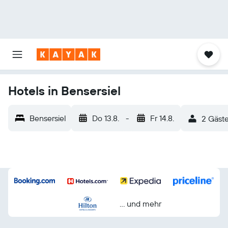
Hotels in Bensersiel
Bensersiel
Do 13.8.
-
Fr 14.8.
2 Gäste
… und mehr