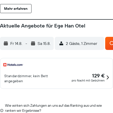
Dieses B&B in Bozcaada bietet dir einen kostenlosen WLAN-
Mehr erfahren
Zugang. Die unten aufgeführten Freizeitaktivitäten werden
entweder vor Ort oder in der Nähe angeboten. Es können dabei
Gebühren anfallen.
Aktuelle Angebote für Ege Han Otel
Fr 14.8.
-
Sa 15.8.
2 Gäste, 1 Zimmer
129 €
Standardzimmer, kein Bett
pro Nacht mit Gebühren
angegeben
Wie wirken sich Zahlungen an uns auf das Ranking aus und wie
ranken wir Ergebnisse?