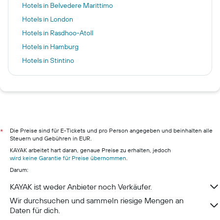
Hotels in Belvedere Marittimo
Hotels in London
Hotels in Rasdhoo-Atoll
Hotels in Hamburg
Hotels in Stintino
Hotels in Münster
Hotels in Pillig
Hotels in Warnemünde
Hotels in Neustadt in Holstein
Hotels in München
Die Preise sind für E-Tickets und pro Person angegeben und beinhalten alle
*
Steuern und Gebühren in EUR.
Hotels in Berchtesgaden
KAYAK arbeitet hart daran, genaue Preise zu erhalten, jedoch
Hotels in Konstanz
wird keine Garantie für Preise übernommen
.
Darum:
KAYAK ist weder Anbieter noch Verkäufer.
Wir durchsuchen und sammeln riesige Mengen an
Daten für dich.