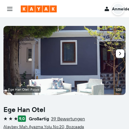
Anmeld
Ege Han Otel: Fotos
1/21
Ege Han Otel
Großartig
39 Bewertungen
9,0
3 Sterne
Alaybey Mah Ayazma Yolu No:20, Bozcaada