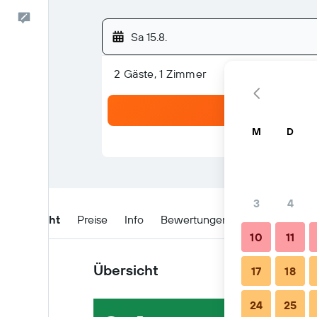
Feedback
Sa 15.8.
2 Gäste, 1 Zimmer
M
D
3
4
Übersicht
Preise
Info
Bewertungen
Lage
Buchu
10
11
Übersicht
17
18
24
25