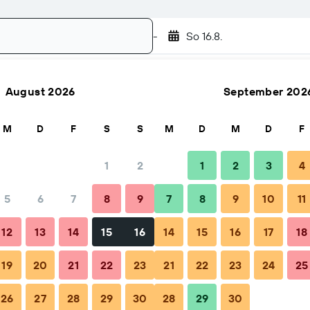
-
So 16.8.
August 2026
September 202
Suchen
M
D
F
S
S
M
D
M
D
F
1
2
1
2
3
4
5
6
7
8
9
7
8
9
10
11
ngszeitpunkt
Tipps & häufige Fragen
Unterkünfte in der N
12
13
14
15
16
14
15
16
17
18
19
20
21
22
23
21
22
23
24
25
26
27
28
29
30
28
29
30