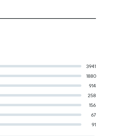
3941
1880
914
258
156
67
91