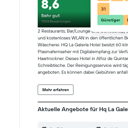
8,6
31
Sehr gut
Günstiger
7304 Bewertungen
2 Restaurants, Bar/Lounge und Coffeeshop/C
und kostenloses WLAN in den öffentlichen Be
Wäscherei. HQ La Galería Hotel besitzt 60 kl
Plasmafernseher mit Digitalempfang zur Verf
Haartrockner. Dieses Hotel in Alfoz de Qui
Schreibtische. Der Reinigungsservice wird tä
angeboten. Es können dabei Gebühren anfall
Mehr erfahren
Aktuelle Angebote für Hq La Gale