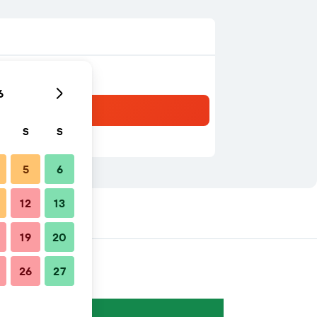
6
S
S
5
6
12
13
ähe
19
20
26
27