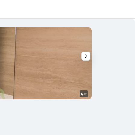
1/19
Lobby