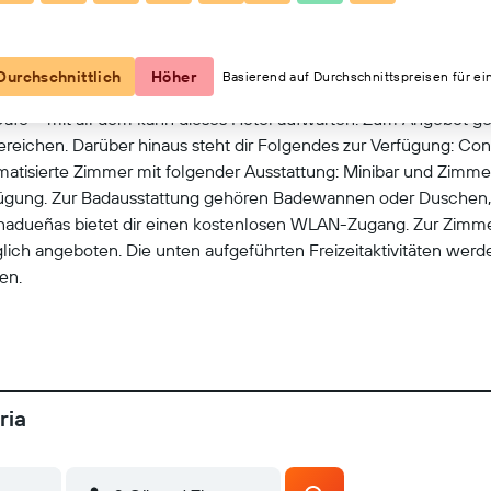
Kartenansicht
Durchschnittlich
Höher
Basierend auf Durchschnittspreisen für ei
afé – mit all dem kann dieses Hotel aufwarten. Zum Angebot ge
reichen. Darüber hinaus steht dir Folgendes zur Verfügung: Conc
imatisierte Zimmer mit folgender Ausstattung: Minibar und Zimm
ügung. Zur Badausstattung gehören Badewannen oder Duschen, Bi
ntanadueñas bietet dir einen kostenlosen WLAN-Zugang. Zur Zim
glich angeboten. Die unten aufgeführten Freizeitaktivitäten wer
en.
ria