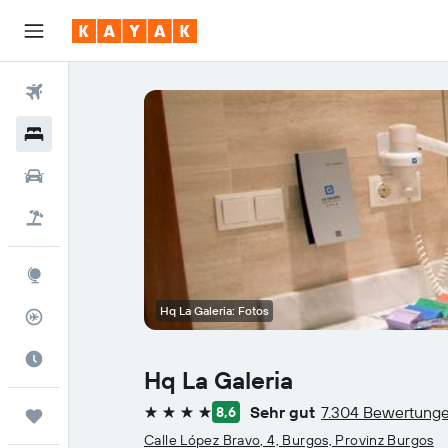
Flüge
Hotels
Mietwagen
Pauschalreisen
Explore
Hq La Galeria: Fotos
Flugstatus
Die beste Zeit zum Reisen
Hq La Galeria
Sehr gut
7.304 Bewertung
8,6
Trips
4 Sterne
Calle López Bravo, 4, Burgos, Provinz Burgos