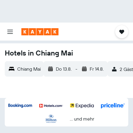
Hotels in Chiang Mai
Chiang Mai
Do 13.8.
-
Fr 14.8.
2 Gäst
… und mehr