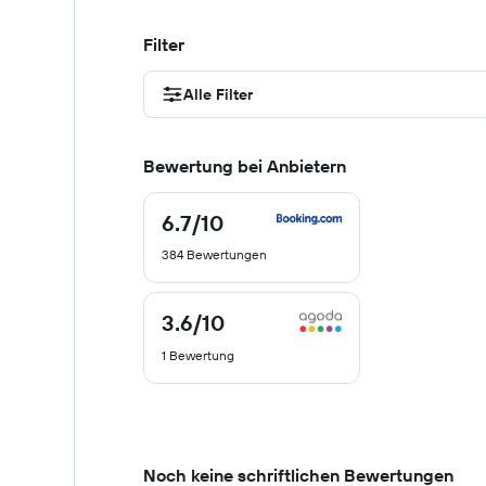
Filter
Alle Filter
Bewertung bei Anbietern
6.7
/10
6.7
von
384 Bewertungen
10
3.6
/10
3.6
von
1 Bewertung
10
Noch keine schriftlichen Bewertungen