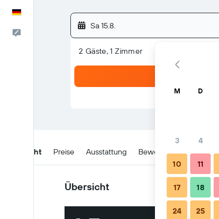
Deutsch
Sa 15.8.
Feedback
2 Gäste, 1 Zimmer
M
D
3
4
Übersicht
Preise
Ausstattung
Bewertungen
Lage
10
11
Übersicht
17
18
24
25