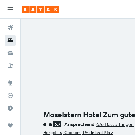
Flüge
Hotels
Mietwagen
Pauschalreisen
Explore
Flugstatus
Die beste Zeit zum Reisen
Moselstern Hotel Zum gut
Ansprechend
676 Bewertungen
6,7
Trips
Bewertungskategorie 2
Bergstr. 6, Cochem, Rheinland Pfalz