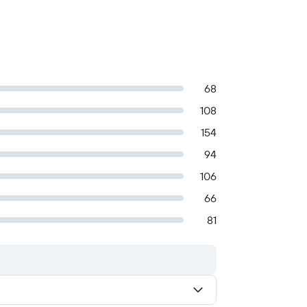
68
108
154
94
106
66
81