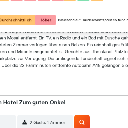
Kartenansicht
Durchschnittlich
Höher
Basierend auf Durchschnittspreisen für ei
von Bruttig erwartet Sie mit einem rustikalen Restaurant, kosten
 Mosel entfernt. Ein TV, ein Radio und ein Bad mit Dusche geh
chteten Zimmer verfügen über einen Balkon. Ein reichhaltiges Fr
balken und Möbeln eingerichtet ist. Gerichte aus Rheinland-Pfalz
Parkplätze zur Verfügung. Die umliegende Landschaft eignet si
 Über die 22 Fahrminuten entfernte Autobahn A48 gelangen Sie 
n Hotel Zum guten Onkel
2 Gäste, 1 Zimmer