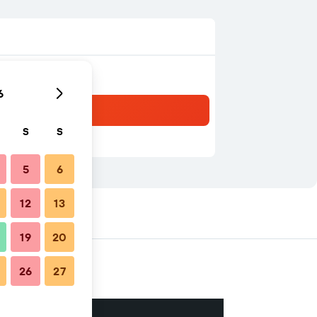
6
S
S
5
6
12
13
in der Nähe
19
20
26
27