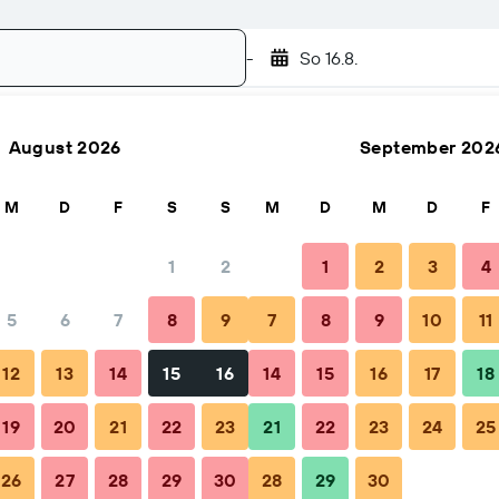
-
So 16.8.
August 2026
September 202
Suchen
M
D
F
S
S
M
D
M
D
F
1
2
1
2
3
4
5
6
7
8
9
7
8
9
10
11
Buchungszeitpunkt
Tipps & häufige Fragen
Unterkünfte 
12
13
14
15
16
14
15
16
17
18
19
20
21
22
23
21
22
23
24
25
26
27
28
29
30
28
29
30