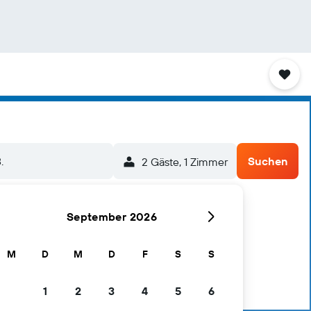
.
Suchen
2 Gäste, 1 Zimmer
September 2026
M
D
M
D
F
S
S
1
2
3
4
5
6