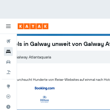
Flüge
Hotels in Galway unweit von Galway A
Hotels
Mietwagen
Pauschalreisen
KAYAK durchsucht Hunderte von Reise-Websites auf einmal nach Hotel
Explore
Flugstatus
Die beste Zeit zum Reisen