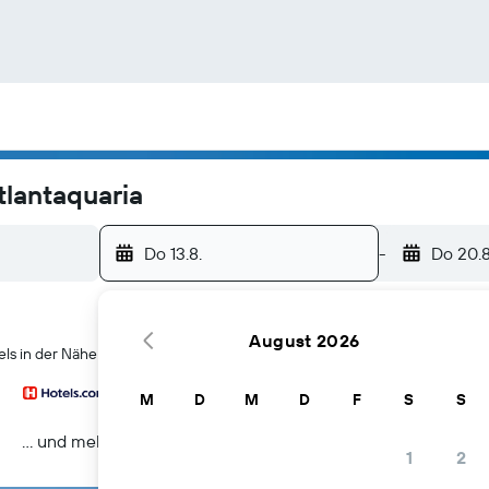
tlantaquaria
Do 13.8.
-
Do 20.8
August 2026
s in der Nähe von Galway Atlantaquaria in Galway
M
D
M
D
F
S
S
… und mehr
1
2