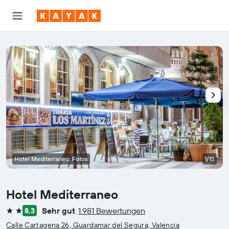
Hotel Mediterraneo: Fotos
1/15
Hotel Mediterraneo
Sehr gut
1.981 Bewertungen
8,3
2 Sterne
Calle Cartagena 26, Guardamar del Segura, Valencia