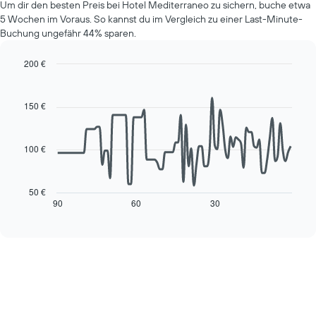
Um dir den besten Preis bei Hotel Mediterraneo zu sichern, buche etwa
eines
5 Wochen im Voraus. So kannst du im Vergleich zu einer Last-Minute-
Zimmers
Buchung ungefähr 44% sparen.
für
den
jeweiligen
200 €
Wochentag.
Line
Chart
Das
graphic.
chart
with
Diagramm
150 €
90
hat
data
1
points.
X-
100 €
Achse,
Das
die
folgende
die
Diagramm
50 €
Wochentage
zeigt,
90
60
30
End
anzeigt.
of
wie
interactive
Das
sich
chart
Diagramm
der
hat
Preis
1
für
Y-
ein
Achse,
Zimmer
die
ändert,