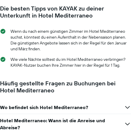
den
je
durchschnittlichen
Die besten Tipps von KAYAK zu deiner
näher
Zimmerpreis
das
Unterkunft in Hotel Mediterraneo
anzeigt.
Aufenthaltsdatum
rückt.
Das
Wenn du nach einem günstigen Zimmer im Hotel Mediterraneo
Diagramm
suchst, könntest du einen Aufenthalt in der Nebensaison planen.
hat
Die günstigsten Angebote lassen sich in der Regel für den Januar
1
und März finden.
X-
Achse,
Wie viele Nächte solltest du im Hotel Mediterraneo verbringen?
die
KAYAK-Nutzer buchen Ihre Zimmer hier in der Regel für 1 Tag.
die
Anzahl
der
Häufig gestellte Fragen zu Buchungen bei
Tage
Hotel Mediterraneo
vor
dem
Aufenthalt
Wo befindet sich Hotel Mediterraneo?
anzeigt
Das
Diagramm
Hotel Mediterraneo: Wann ist die Anreise und
hat
Abreise?
1