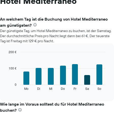
Hotel Mediterraneo
An welchem Tag ist die Buchung von Hotel Mediterraneo
am günstigsten?
Der günstigste Tag, um Hotel Mediterraneo zu buchen, ist der Samstag.
Der durchschnittliche Preis pro Nacht liegt dann bei 61 €. Der teuerste
Tag ist Freitag mit 129 € pro Nacht.
200 €
Bar
Chart
graphic.
chart
with
100 €
7
bars.
Das
0
folgende
Mo
Di
Mi
Do
Fr
Sa
So
End
of
Diagramm
interactive
zeigt
chart
den
Wie lange im Voraus solltest du für Hotel Mediterraneo
durchschnittlichen
buchen?
Preis