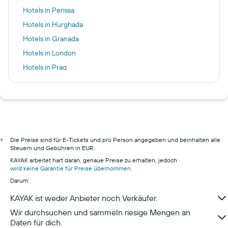
Hotels in Perissa
Hotels in Hurghada
Hotels in Granada
Hotels in London
Hotels in Prag
Hotels in Reykjavík
Hotels in S'Arenal
Hotels in Berlin
Hotels in Hamburg
Hotels in Pillig
Die Preise sind für E-Tickets und pro Person angegeben und beinhalten alle
*
Steuern und Gebühren in EUR.
Hotels in Warnemünde
KAYAK arbeitet hart daran, genaue Preise zu erhalten, jedoch
Hotels in Neustadt in Holstein
wird keine Garantie für Preise übernommen
.
Darum:
Hotels in Berchtesgaden
KAYAK ist weder Anbieter noch Verkäufer.
Wir durchsuchen und sammeln riesige Mengen an
Daten für dich.