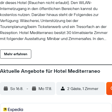
dir dieses Hotel (Rauchen nicht erlaubt). Den WLAN-
Internetzugang in den öffentlichen Bereichen kannst du
kostenlos nutzen. Darüber hinaus steht dir Folgendes zur
Verfügung: Wäscherei, Unterstützung bei der
Tourenplanung/beim Ticketerwerb und ein Tresorfach an der
Rezeption. Hotel Mediterraneo besitzt 30 klimatisierte Zimmer
mit folgender Ausstattung: Minibar und Zimmersafes. In den
Zimmern stehen 28-Zoll-Flachbildfernseher mit Digitalempfang
zur Verfügung. Die Bäder sind wie folgt ausgestattet: Bidets,
Mehr erfahren
kostenlose Toilettenartikel und Haartrockner. Dieses Hotel in
Guardamar del Segura bietet dir einen kostenlosen WLAN-
Zugang. Zur Zimmerausstattung gehören Telefone und
Aktuelle Angebote für Hotel Mediterraneo
Schreibtische. Der Reinigungsservice wird täglich angeboten.
So 16.8.
-
Mo 17.8.
2 Gäste, 1 Zimmer