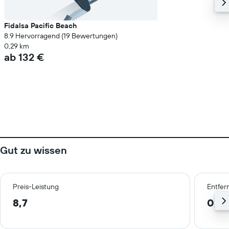
Fidalsa Pacific Beach
8.9 Hervorragend (19 Bewertungen)
0,29 km
ab 132 €
Gut zu wissen
Preis-Leistung
Entfer
8,7
0,8