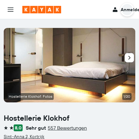
Anmeld
Hostellerie Klokhof: Fotos
1/20
Hostellerie Klokhof
Sehr gut
557 Bewertungen
8,0
2 Sterne
Sint-Anna 2, Kortrijk