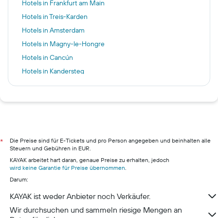
Hotels in Frankfurt am Main
Hotels in Treis-Karden
Hotels in Amsterdam
Hotels in Magny-le-Hongre
Hotels in Cancún
Hotels in Kandersteg
Hotels in Prag
Hotels in Sydney
Hotels in Palma de Mallorca
Hotels in Berlin
Hotels in Hamburg
Die Preise sind für E-Tickets und pro Person angegeben und beinhalten alle
*
Steuern und Gebühren in EUR.
Hotels in Pillig
KAYAK arbeitet hart daran, genaue Preise zu erhalten, jedoch
Hotels in Warnemünde
wird keine Garantie für Preise übernommen
.
Darum:
Hotels in Neustadt in Holstein
Hotels in München
KAYAK ist weder Anbieter noch Verkäufer.
Wir durchsuchen und sammeln riesige Mengen an