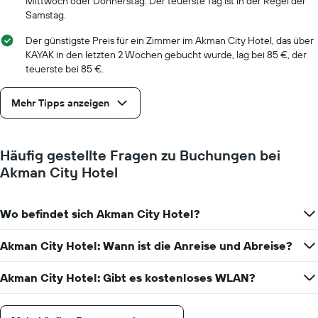
Mittwoch oder Donnerstag. Der teuerste Tag ist in der Regel der
Diagramm
Samstag.
hat
1
Der günstigste Preis für ein Zimmer im Akman City Hotel, das über
Y-
KAYAK in den letzten 2 Wochen gebucht wurde, lag bei 85 €, der
Achse,
teuerste bei 85 €.
die
den
Mehr Tipps anzeigen
durchschnittlichen
Zimmerpreis
anzeigt.
Häufig gestellte Fragen zu Buchungen bei
Akman City Hotel
Wo befindet sich Akman City Hotel?
Akman City Hotel: Wann ist die Anreise und Abreise?
Akman City Hotel: Gibt es kostenloses WLAN?