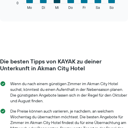
Das
0
folgende
Mo
Di
Mi
Do
Fr
Sa
So
End
of
Diagramm
interactive
zeigt
chart
den
durchschnittlichen
Preis
eines
Zimmers
für
den
Die besten Tipps von KAYAK zu deiner
jeweiligen
Wochentag.
Unterkunft in Akman City Hotel
Das
Diagramm
hat
Wenn du nach einem günstigen Zimmer im Akman City Hotel
1
suchst, könntest du einen Aufenthalt in der Nebensaison planen.
X-
Die günstigsten Angebote lassen sich in der Regel für den Oktober
Achse,
und August finden.
die
die
Die Preise können auch variieren, je nachdem, an welchem
Wochentage
Wochentag du übernachten möchtest. Die besten Angebote für
anzeigt.
Zimmer im Akman City Hotel findest du für eine Übernachtung am
Das