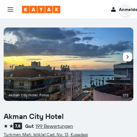
Anmeld
Akman City Hotel: Fotos
1/13
Akman City Hotel
Gut
199 Bewertungen
7,8
2 Sterne
Turkmen Mah. Istiklal Cad. No. 13, Kusadasi