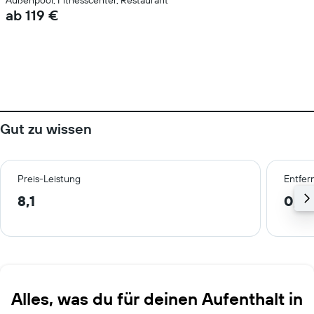
Außenpool, Fitnesscenter, Restaurant
ab 119 €
Gut zu wissen
Preis-Leistung
Entfer
8,1
0,6
Alles, was du für deinen Aufenthalt in