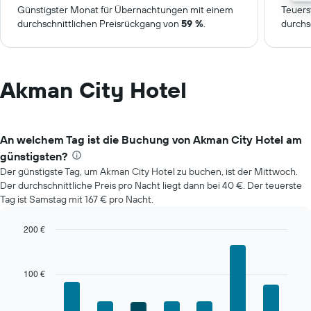
Günstigster Monat für Übernachtungen mit einem
Teuers
durchschnittlichen Preisrückgang von
59 %
.
durchs
Akman City Hotel
An welchem Tag ist die Buchung von Akman City Hotel am
günstigsten?
Der günstigste Tag, um Akman City Hotel zu buchen, ist der Mittwoch.
Der durchschnittliche Preis pro Nacht liegt dann bei 40 €. Der teuerste
Tag ist Samstag mit 167 € pro Nacht.
200 €
Bar
Chart
graphic.
chart
with
100 €
7
bars.