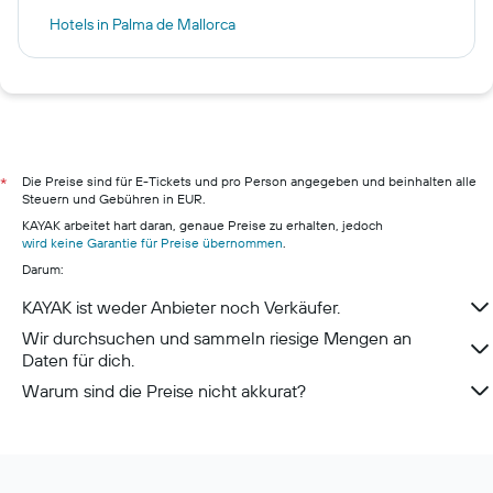
Hotels in Palma de Mallorca
Hotels in Münster
Hotels in Bardolino
Hotels in Willingen
Hotels in Hamburg
Hotels in Pillig
Die Preise sind für E-Tickets und pro Person angegeben und beinhalten alle
*
Steuern und Gebühren in EUR.
Hotels in Warnemünde
KAYAK arbeitet hart daran, genaue Preise zu erhalten, jedoch
Hotels in Neustadt in Holstein
wird keine Garantie für Preise übernommen
.
Darum:
Hotels in München
Hotels in Berchtesgaden
KAYAK ist weder Anbieter noch Verkäufer.
Wir durchsuchen und sammeln riesige Mengen an
Daten für dich.
Warum sind die Preise nicht akkurat?