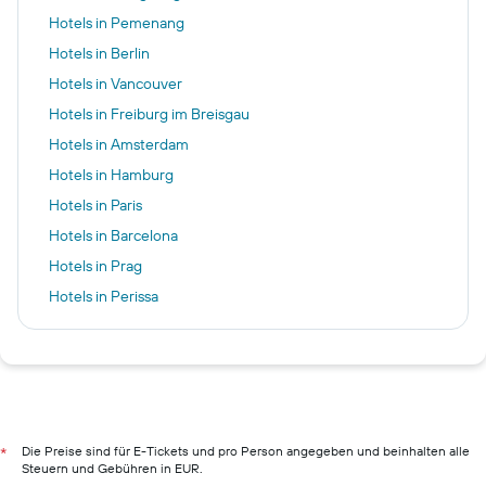
Hotels in Pemenang
Hotels in Berlin
Hotels in Vancouver
Hotels in Freiburg im Breisgau
Hotels in Amsterdam
Hotels in Hamburg
Hotels in Paris
Hotels in Barcelona
Hotels in Prag
Hotels in Perissa
Hotels in Bad Kissingen
Hotels in Berchtesgaden
Hotels in Pillig
Hotels in Warnemünde
Hotels in Neustadt in Holstein
Die Preise sind für E-Tickets und pro Person angegeben und beinhalten alle
*
Steuern und Gebühren in EUR.
Hotels in München