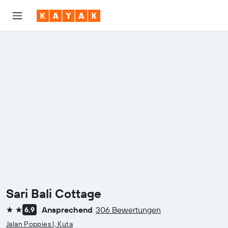
Sari Bali Cottage
Ansprechend
306 Bewertungen
6,9
2 Sterne
Jalan Poppies I, Kuta