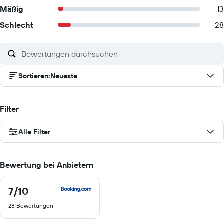
Mäßig
13
Schlecht
28
Sortieren
:
Neueste
Filter
Alle Filter
Bewertung bei Anbietern
7
/10
7
von
28 Bewertungen
10