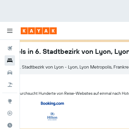
Flüge
Hotels in 6. Stadtbezirk von Lyon, Lyo
Hotels
Mietwagen
Pauschalreisen
KAYAK durchsucht Hunderte von Reise-Websites auf einmal nach Hotel
Explore
Flugstatus
Die beste Zeit zum Reisen