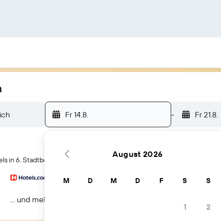
n
Fr 14.8.
-
Fr 21.8.
August 2026
s in 6. Stadtbezirk von Lyon
M
D
M
D
F
S
S
… und mehr
1
2