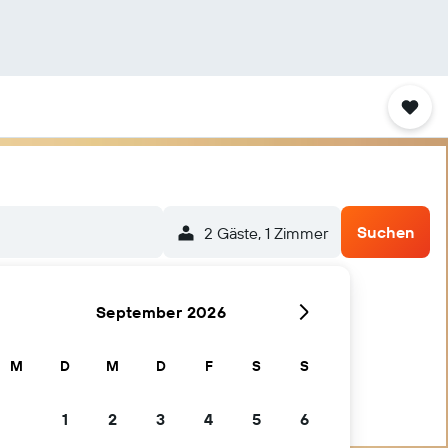
Suchen
2 Gäste, 1 Zimmer
September 2026
M
D
M
D
F
S
S
1
2
3
4
5
6