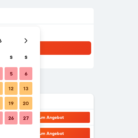
6
S
S
5
6
12
13
19
20
Zum Angebot
26
27
Zum Angebot