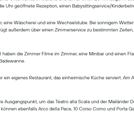
 die Uhr geöffnete Rezeption, einen Babysittingservice/Kinderbe
ier, eine Wäscherei und eine Wechselstube. Bei sonnigem Wetter 
rfügt außerdem über einen Zimmerservice zu bestimmten Zeite
 haben die Zimmer Filme im Zimmer, eine Minibar und einen Flach
 Badewanne.
er ein eigenes Restaurant, das einheimische Küche serviert. Am 
ale Ausgangspunkt, um das Teatro alla Scala und der Mailänder D
 können ebenfalls Arco della Pace, 10 Corso Como und Porta Ga