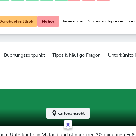
88 €
Durchschnittlich
Höher
Basierend auf Durchschnittspreisen für ei
ter Angebote
Buchungszeitpunkt
Tipps & häufige Fragen
Unterkünfte 
Kartenansicht
gante Unterkünfte in Mailand und ist nur einen 20-minütigen Fu