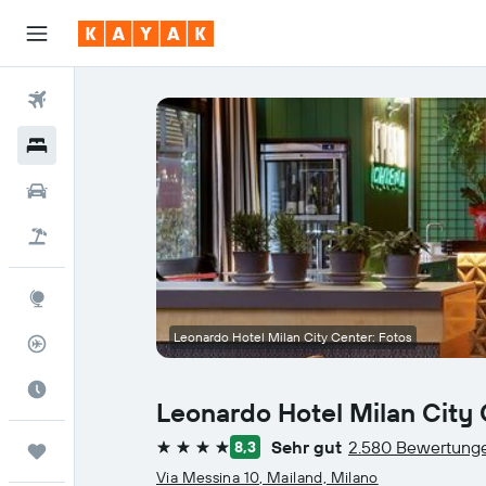
Flüge
Hotels
Mietwagen
Pauschalreisen
Explore
Leonardo Hotel Milan City Center: Fotos
Flugstatus
Die beste Zeit zum Reisen
Leonardo Hotel Milan City
Sehr gut
2.580 Bewertung
8,3
Trips
4 Sterne
Via Messina 10, Mailand, Milano