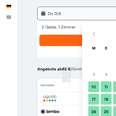
Deutsch
Do 13.8.
Feedback
2 Gäste, 1 Zimmer
M
D
Angebote ab
82 €
/
Günstigste Option: Preis p
3
4
Vermieter
10
11
17
18
24
25