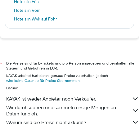
Hotels in Fès
Hotels in Rom
Hotels in Wyk auf Föhr
Hotels in Hamburg
Hotels in Pillig
Hotels in Warnemünde
Hotels in Neustadt in Holstein
Hotels in München
Die Preise sind für E-Tickets und pro Person angegeben und beinhalten alle
*
Steuern und Gebühren in EUR.
Hotels in Berchtesgaden
KAYAK arbeitet hart daran, genaue Preise zu erhalten, jedoch
wird keine Garantie für Preise übernommen
.
Darum:
KAYAK ist weder Anbieter noch Verkäufer.
Wir durchsuchen und sammeln riesige Mengen an
Daten für dich.
Warum sind die Preise nicht akkurat?