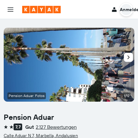
Anmeld
Pension Aduar: Fotos
1/12
Pension Aduar
Gut
2.127 Bewertungen
7,7
2 Sterne
Calle Aduar N 7, Marbella, Andalusien