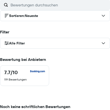
Sortieren
:
Neueste
Filter
Alle Filter
Bewertung bei Anbietern
7.7
/10
7.7
von
119 Bewertungen
10
Noch keine schriftlichen Bewertungen