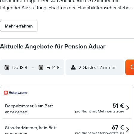
bestimmten Tagen. Pension Aduar besitzt 20 Zimmer mit
folgender Ausstattung: Haartrockner. Flachbildfernseher stehen
in den Zimmern zur Verfügung. Dir steht ein kostenloser
Internetzugang (WLAN) zur Verfügung. Auf Anfrage sind
Mehr erfahren
Bügeleisen/Bügelbretter und Haartrockner erhältlich. Der
Reinigungsservice wird täglich angeboten. Die unten
aufgeführten Freizeitaktivitäten werden entweder vor Ort oder
Aktuelle Angebote für Pension Aduar
in der Nähe angeboten. Es können dabei Gebühren anfallen.
Do 13.8.
-
Fr 14.8.
2 Gäste, 1 Zimmer
51 €
Doppelzimmer, kein Bett
pro Nacht mit Mehrwertsteuer
angegeben
67 €
Standardzimmer, kein Bett
pro Nacht mit Mehrwertsteuer
angegeben