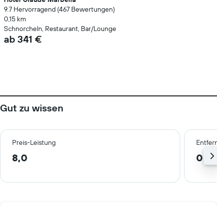
9.7 Hervorragend (467 Bewertungen)
0,15 km
Schnorcheln, Restaurant, Bar/Lounge
ab 341 €
Gut zu wissen
Preis-Leistung
Entfer
8,0
0,4