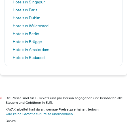
Hotels in Singapur
Hotels in Paris
Hotels in Dublin
Hotels in Willemstad
Hotels in Berlin
Hotels in Brügge
Hotels in Amsterdam
Hotels in Budapest
Hotels in Hamburg
Hotels in Frankfurt am Main
Hotels in Lefkáda
Hotels in Pillig
Hotels in Warnemünde
Die Preise sind für E-Tickets und pro Person angegeben und beinhalten alle
*
Steuern und Gebühren in EUR.
Hotels in Neustadt in Holstein
KAYAK arbeitet hart daran, genaue Preise zu erhalten, jedoch
Hotels in München
wird keine Garantie für Preise übernommen
.
Darum:
Hotels in Berchtesgaden