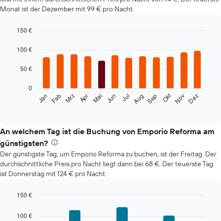
Monat ist der Dezember mit 99 € pro Nacht.
150 €
Bar
Chart
graphic.
chart
100 €
with
12
50 €
bars.
0
Das
Okt
Feb
Mai
Aug
Nov
Mrz
Jun
Sep
Dez
Jan
Apr
Jul
folgende
End
of
Diagramm
interactive
zeigt
chart
den
An welchem Tag ist die Buchung von Emporio Reforma am
durchschnittlichen
günstigsten?
Zimmerpreis
Der günstigste Tag, um Emporio Reforma zu buchen, ist der Freitag. Der
im
durchschnittliche Preis pro Nacht liegt dann bei 68 €. Der teuerste Tag
jeweiligen
ist Donnerstag mit 124 € pro Nacht.
Monat
an.
Das
150 €
Diagramm
Bar
Chart
hat
graphic.
chart
100 €