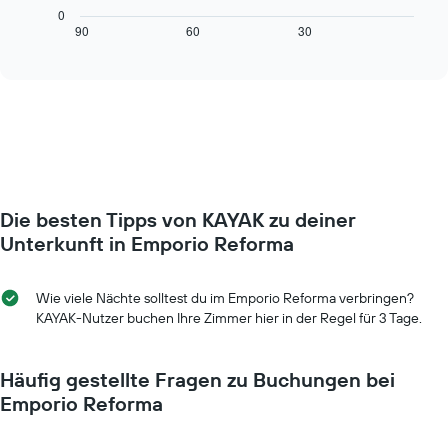
die
Diagramm
0
Wochentage
zeigt,
90
60
30
End
anzeigt.
of
wie
interactive
Das
sich
chart
Diagramm
der
hat
Preis
1
für
Y-
ein
Achse,
Zimmer
die
ändert,
den
je
durchschnittlichen
Die besten Tipps von KAYAK zu deiner
näher
Zimmerpreis
das
Unterkunft in Emporio Reforma
anzeigt.
Aufenthaltsdatum
rückt.
Das
Wie viele Nächte solltest du im Emporio Reforma verbringen?
Diagramm
KAYAK-Nutzer buchen Ihre Zimmer hier in der Regel für 3 Tage.
hat
1
X-
Häufig gestellte Fragen zu Buchungen bei
Achse,
Emporio Reforma
die
die