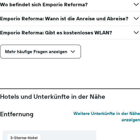
Anzahl
Wo befindet sich Emporio Reforma?
der
Tage
vor
Emporio Reforma: Wann ist die Anreise und Abreise?
dem
Aufenthalt
Emporio Reforma: Gibt es kostenloses WLAN?
anzeigt
Das
Diagramm
Mehr häufige Fragen anzeigen
hat
1
Y-
Achse,
die
den
durchschnittlichen
Zimmerpreis
Hotels und Unterkünfte in der Nähe
anzeigt
Entfernung
Weitere Unterkünfte in der Nähe
anzeigen
3-Sterne-Hotel