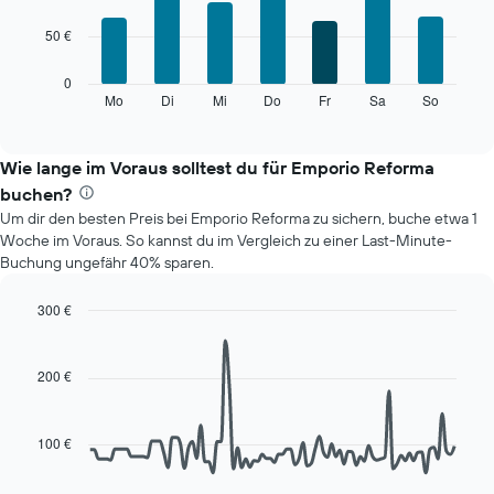
with
1
7
X-
50 €
bars.
Achse,
die
Das
0
die
folgende
Mo
Di
Mi
Do
Fr
Sa
So
End
Monate
of
Diagramm
anzeigt.
interactive
zeigt
chart
Das
den
Wie lange im Voraus solltest du für Emporio Reforma
Diagramm
durchschnittlichen
hat
buchen?
Preis
1
Um dir den besten Preis bei Emporio Reforma zu sichern, buche etwa 1
eines
Y-
Woche im Voraus. So kannst du im Vergleich zu einer Last-Minute-
Zimmers
Achse,
Buchung ungefähr 40% sparen.
für
die
den
den
jeweiligen
300 €
durchschnittlichen
Wochentag.
Line
Chart
Zimmerpreis
Das
graphic.
chart
anzeigt.
with
Diagramm
200 €
90
hat
data
1
points.
X-
100 €
Achse,
Das
die
folgende