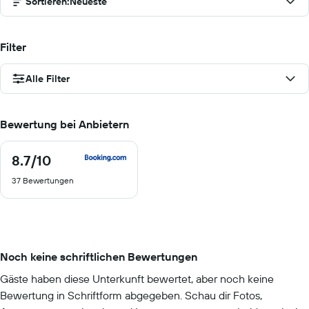
Sortieren
:
Neueste
Filter
Alle Filter
Bewertung bei Anbietern
8.7
/10
8.7
von
37 Bewertungen
10
Noch keine schriftlichen Bewertungen
Gäste haben diese Unterkunft bewertet, aber noch keine
Bewertung in Schriftform abgegeben. Schau dir Fotos,