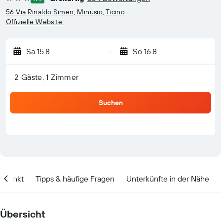
3 Sterne
56 Via Rinaldo Simen, Minusio, Ticino
Offizielle Website
Sa 15.8.
-
So 16.8.
2 Gäste, 1 Zimmer
Suchen
itpunkt
Tipps & häufige Fragen
Unterkünfte in der Nähe
Übersicht