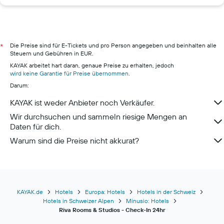
Hotels in Hamburg
Hotels in Budapest
Hotels in Amsterdam
Hotels in Berlin
Die Preise sind für E-Tickets und pro Person angegeben und beinhalten alle
*
Steuern und Gebühren in EUR.
Hotels in Pillig
KAYAK arbeitet hart daran, genaue Preise zu erhalten, jedoch
Hotels in Warnemünde
wird keine Garantie für Preise übernommen
.
Darum:
Hotels in Neustadt in Holstein
Hotels in München
KAYAK ist weder Anbieter noch Verkäufer.
Hotels in Berchtesgaden
Wir durchsuchen und sammeln riesige Mengen an
Daten für dich.
Warum sind die Preise nicht akkurat?
KAYAK.de
Hotels
Europa: Hotels
Hotels in der Schweiz
Hotels in Schweizer Alpen
Minusio: Hotels
Riva Rooms & Studios - Check-In 24hr