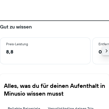
Gut zu wissen
Preis-Leistung
Entfer
8,8
0,5
Alles, was du für deinen Aufenthalt in
Minusio wissen musst
Beliebte Reiseziele
Vervollständige deinen Trip