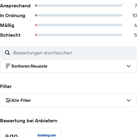
Ansprechend
7
In Ordnung
10
Mäßig
6
Schlecht
5
Sortieren
:
Neueste
Filter
Alle Filter
Bewertung bei Anbietern
9
/10
9