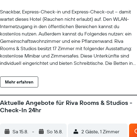
Snackbar, Express-Check-in und Express-Check-out – damit
wartet dieses Hotel (Rauchen nicht erlaubt) auf. Den WLAN-
Internetzugang in den öffentlichen Bereichen kannst du
kostenlos nutzen. Außerdem kannst du Folgendes nutzen: ein
Gemeinschaftswohnzimmer und eine Pflanzenwand. Riva
Rooms & Studios besitzt 17 Zimmer mit folgender Ausstattung:
kostenlose Minibar und Zimmersafes. Diese Unterkünfte sind
individuell eingerichtet und bieten Schreibtische. Die Betten in
den Zimmern haben Pillowtop-Matratzen und
Daunenbettdecken. In den Zimmern stehen 50-Zoll Smart-TVs
Mehr erfahren
mit Premium-Satellitenempfang zur Verfügung. Zur
Badausstattung gehören Duschen, kostenlose Toilettenartikel
und Haartrockner. Dieses Hotel in Minusio bietet dir einen
Aktuelle Angebote für Riva Rooms & Studios -
kostenlosen WLAN-Zugang. Der Aufdeckservice wird jeden
Check-In 24hr
Abend und der Reinigungsservice täglich angeboten. Die unten
aufgeführten Freizeitaktivitäten werden entweder vor Ort oder
in der Nähe angeboten. Es können dabei Gebühren anfallen.
Sa 15.8.
-
So 16.8.
2 Gäste, 1 Zimmer