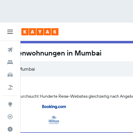
Flüge
Ferienwohnungen in Mumbai
Hotels
Mietwagen
Pauschalreisen
KAYAK durchsucht Hunderte Reise-Websites gleichzeitig nach Angebo
Explore
Flugstatus
Die beste Zeit zum Reisen