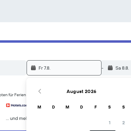
Fr 7.8.
-
Sa 8.8.
August 2026
ten für Ferienunterkünfte in Mumbai
M
D
M
D
F
S
S
… und mehr
1
2