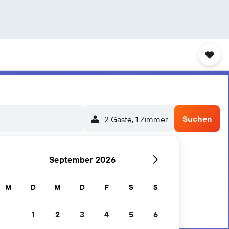
Suchen
2 Gäste, 1 Zimmer
September 2026
M
D
M
D
F
S
S
1
2
3
4
5
6