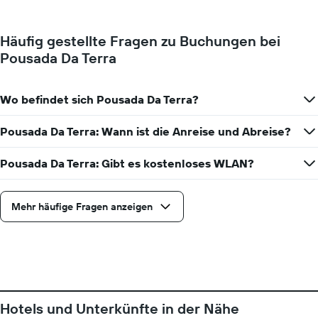
Preis
eines
Zimmers
Häufig gestellte Fragen zu Buchungen bei
für
Pousada Da Terra
den
jeweiligen
Wochentag.
Das
Wo befindet sich Pousada Da Terra?
Diagramm
hat
Pousada Da Terra: Wann ist die Anreise und Abreise?
1
X-
Pousada Da Terra: Gibt es kostenloses WLAN?
Achse,
die
die
Wochentage
Mehr häufige Fragen anzeigen
anzeigt.
Das
Diagramm
hat
1
Y-
Achse,
Hotels und Unterkünfte in der Nähe
die