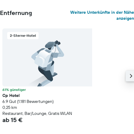
den
durchschnittlichen
Entfernung
Weitere Unterkünfte in der Nähe
Zimmerpreis
anzeigen
anzeigt.
2-Sterne-Hotel
61% günstiger
Cp Hotel
6.9 Gut (1.181 Bewertungen)
0,25 km
Restaurant, Bar/Lounge, Gratis WLAN
ab 15 €