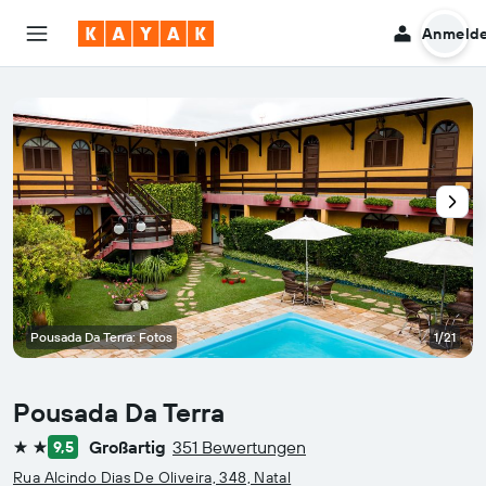
Anmeld
Pousada Da Terra: Fotos
1/21
Pousada Da Terra
Großartig
351 Bewertungen
9,5
2 Sterne
Rua Alcindo Dias De Oliveira, 348, Natal