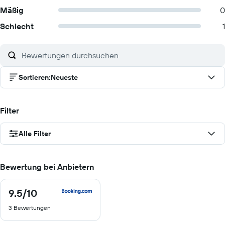
Mäßig
0
Schlecht
1
Sortieren
:
Neueste
Filter
Alle Filter
Bewertung bei Anbietern
9.5
/10
9.5
von
3 Bewertungen
10