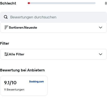
Schlecht
8
Sortieren
:
Neueste
Filter
Alle Filter
Bewertung bei Anbietern
9.1
/10
9.1
von
11 Bewertungen
10