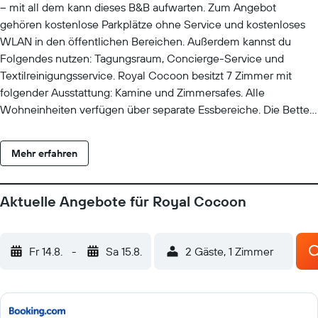
– mit all dem kann dieses B&B aufwarten. Zum Angebot
gehören kostenlose Parkplätze ohne Service und kostenloses
WLAN in den öffentlichen Bereichen. Außerdem kannst du
Folgendes nutzen: Tagungsraum, Concierge-Service und
Textilreinigungsservice. Royal Cocoon besitzt 7 Zimmer mit
folgender Ausstattung: Kamine und Zimmersafes. Alle
Wohneinheiten verfügen über separate Essbereiche. Die Betten
in den Zimmern haben hochwertige Bettwaren. Neben
Flachbildfernseher mit Satellitenempfang bieten die Zimmer die
Mehr erfahren
folgenden Angebote und/oder technischen Geräte: Pay-TV. Zur
Badausstattung gehören Duschen, Bidets und Haartrockner.
Dieses B&B in Nuwara Eliya bietet dir einen kostenlosen WLAN-
Aktuelle Angebote für Royal Cocoon
Zugang. Zur Zimmerausstattung gehören Telefone und
Schreibtische. Alle Zimmer verfügen außerdem über
kostenloses Mineralwasser und Wasserkocher mit
Fr 14.8.
-
Sa 15.8.
2 Gäste, 1 Zimmer
Kaffee-/Teezubehör. Der Aufdeckservice wird jeden Abend und
der Reinigungsservice täglich angeboten. Dieses B&B verfügt
über folgendes Angebot: Golfplatz. Die unten aufgeführten
Freizeitaktivitäten werden entweder vor Ort oder in der Nähe