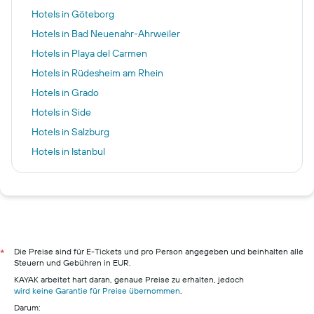
Hotels in Göteborg
Hotels in Bad Neuenahr-Ahrweiler
Hotels in Playa del Carmen
Hotels in Rüdesheim am Rhein
Hotels in Grado
Hotels in Side
Hotels in Salzburg
Hotels in Istanbul
Hotels in Fürth
Hotels in Berlin
Hotels in Hamburg
Hotels in Pillig
Hotels in Warnemünde
Die Preise sind für E-Tickets und pro Person angegeben und beinhalten alle
*
Steuern und Gebühren in EUR.
Hotels in Neustadt in Holstein
KAYAK arbeitet hart daran, genaue Preise zu erhalten, jedoch
Hotels in München
wird keine Garantie für Preise übernommen
.
Darum: